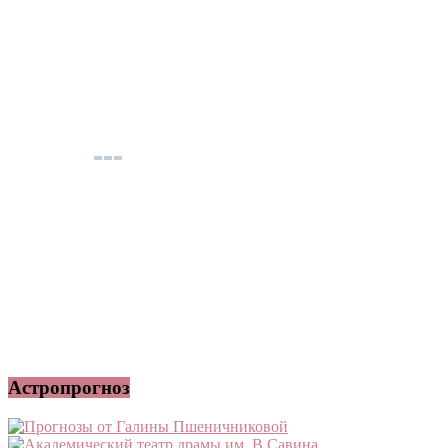
Астропрогноз