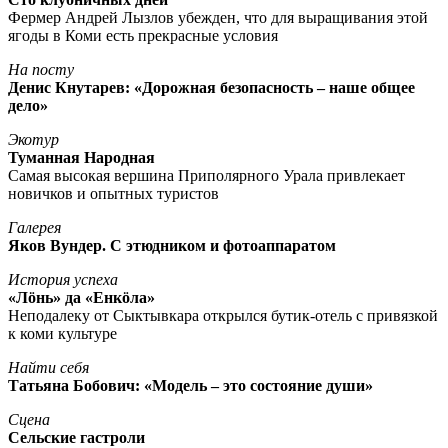
Фермер Андрей Лызлов убежден, что для выращивания этой
ягоды в Коми есть прекрасные условия
На посту
Денис Кнутарев: «Дорожная безопасность – наше общее
дело»
Экотур
Туманная Народная
Самая высокая вершина Приполярного Урала привлекает
новичков и опытных туристов
Галерея
Яков Вундер. С этюдником и фотоаппаратом
История успеха
«Лöнь» да «Енкöла»
Неподалеку от Сыктывкара открылся бутик-отель с привязкой
к коми культуре
Найти себя
Татьяна Бобович: «Модель – это состояние души»
Сцена
Сельские гастроли