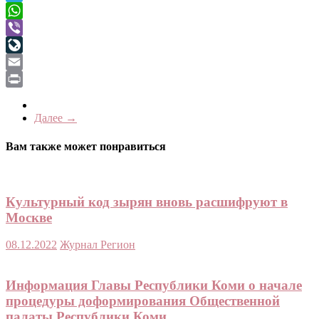
Telegram
WhatsApp
Viber
LiveJournal
Email
Print
Далее →
Вам также может понравиться
Культурный код зырян вновь расшифруют в
Москве
08.12.2022
Журнал Регион
Информация Главы Республики Коми о начале
процедуры доформирования Общественной
палаты Республики Коми