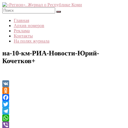
Skip
to
content
«Регион».
Главная
Журнал
Архив номеров
о
Реклама
Республике
Контакты
Коми
На полях журнала
на-10-км-РИА-Новости-Юрий-
Кочетков+
VK
Odnoklassniki
Facebook
Twitter
Telegram
WhatsApp