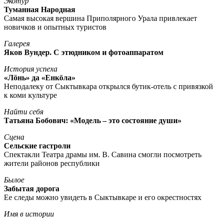
Экотур
Туманная Народная
Самая высокая вершина Приполярного Урала привлекает
новичков и опытных туристов
Галерея
Яков Вундер. С этюдником и фотоаппаратом
История успеха
«Лöнь» да «Енкöла»
Неподалеку от Сыктывкара открылся бутик-отель с привязкой
к коми культуре
Найти себя
Татьяна Бобович: «Модель – это состояние души»
Сцена
Сельские гастроли
Спектакли Театра драмы им. В. Савина смогли посмотреть
жители районов республики
Былое
Забытая дорога
Ее следы можно увидеть в Сыктывкаре и его окрестностях
Имя в истории