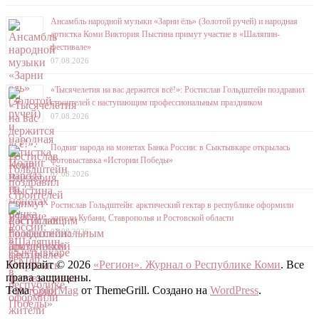
Ансамбль народной музыки «Зарни ёль» (Золотой ручей) и народная
артистка Коми Виктория Пыстина примут участие в «Шаляпин-
фестивале»
07.08.2026
«Тысячелетия на вас держится всё!»: Ростислав Гольдштейн поздравил
строителей с наступающим профессиональным праздником
07.08.2026
Подвиг народа на монетах Банка России: в Сыктывкаре открылась
фотовыставка «Истории Победы»
07.08.2026
Ростислав Гольдштейн: арктический гектар в республике оформили
жители Кубани, Ставрополья и Ростовской области
07.08.2026
Копирайт © 2026
«Регион». Журнал о Республике Коми
. Все
права защищены.
Тема
ColorMag
от ThemeGrill. Создано на
WordPress
.