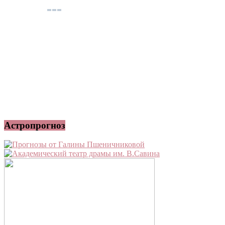
Астропрогноз