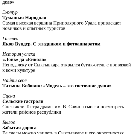
дело»
Экотур
Туманная Народная
Самая высокая вершина Приполярного Урала привлекает
новичков и опытных туристов
Галерея
Яков Вундер. С этюдником и фотоаппаратом
История успеха
«Лöнь» да «Енкöла»
Неподалеку от Сыктывкара открылся бутик-отель с привязкой
к коми культуре
Найти себя
Татьяна Бобович: «Модель – это состояние души»
Сцена
Сельские гастроли
Спектакли Театра драмы им. В. Савина смогли посмотреть
жители районов республики
Былое
Забытая дорога
Ее следы можно увидеть в Сыктывкаре и его окрестностях