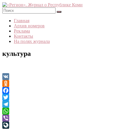
Skip
to
content
«Регион».
Главная
Журнал
Архив номеров
о
Реклама
Республике
Контакты
Коми
На полях журнала
культура
VK
Odnoklassniki
Facebook
Twitter
Telegram
WhatsApp
Viber