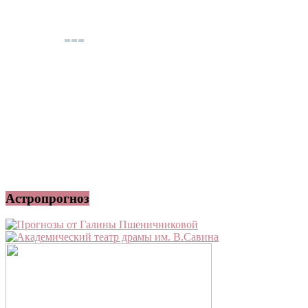
Астропрогноз