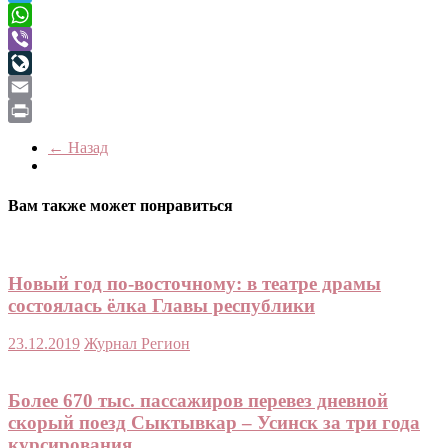
Telegram
WhatsApp
Viber
LiveJournal
Email
Print
← Назад
Вам также может понравиться
Новый год по-восточному: в театре драмы
состоялась ёлка Главы республики
23.12.2019
Журнал Регион
Более 670 тыс. пассажиров перевез дневной
скорый поезд Сыктывкар – Усинск за три года
курсирования