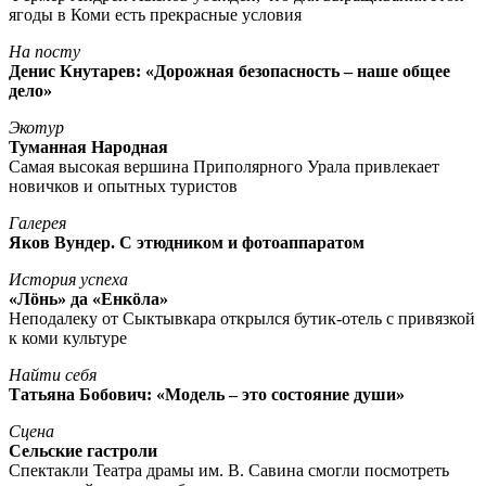
ягоды в Коми есть прекрасные условия
На посту
Денис Кнутарев: «Дорожная безопасность – наше общее
дело»
Экотур
Туманная Народная
Самая высокая вершина Приполярного Урала привлекает
новичков и опытных туристов
Галерея
Яков Вундер. С этюдником и фотоаппаратом
История успеха
«Лöнь» да «Енкöла»
Неподалеку от Сыктывкара открылся бутик-отель с привязкой
к коми культуре
Найти себя
Татьяна Бобович: «Модель – это состояние души»
Сцена
Сельские гастроли
Спектакли Театра драмы им. В. Савина смогли посмотреть