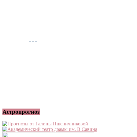
Астропрогноз