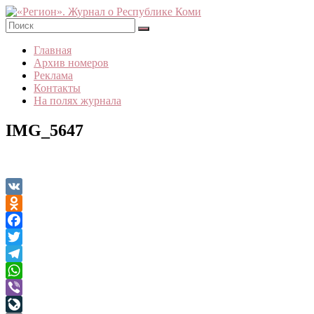
Skip
to
content
«Регион».
Главная
Журнал
Архив номеров
о
Реклама
Республике
Контакты
Коми
На полях журнала
IMG_5647
VK
Odnoklassniki
Facebook
Twitter
Telegram
WhatsApp
Viber