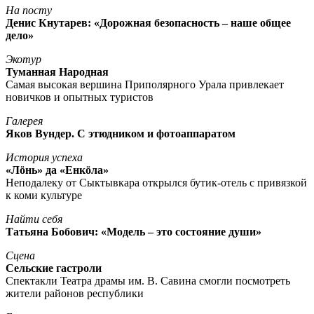
На посту
Денис Кнутарев: «Дорожная безопасность – наше общее
дело»
Экотур
Туманная Народная
Самая высокая вершина Приполярного Урала привлекает
новичков и опытных туристов
Галерея
Яков Вундер. С этюдником и фотоаппаратом
История успеха
«Лöнь» да «Енкöла»
Неподалеку от Сыктывкара открылся бутик-отель с привязкой
к коми культуре
Найти себя
Татьяна Бобович: «Модель – это состояние души»
Сцена
Сельские гастроли
Спектакли Театра драмы им. В. Савина смогли посмотреть
жители районов республики