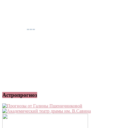
Астропрогноз