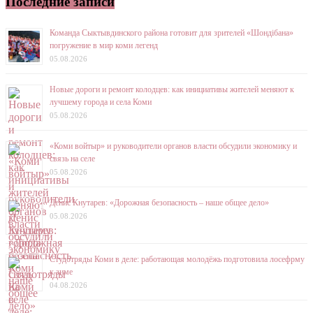
Последние записи
Команда Сыктывдинского района готовит для зрителей «Шондібана»
погружение в мир коми легенд
05.08.2026
Новые дороги и ремонт колодцев: как инициативы жителей меняют к
лучшему города и села Коми
05.08.2026
«Коми войтыр» и руководители органов власти обсудили экономику и
связь на селе
05.08.2026
Денис Кнутарев: «Дорожная безопасность – наше общее дело»
05.08.2026
Студотряды Коми в деле: работающая молодёжь подготовила лосефрму
к зиме
04.08.2026