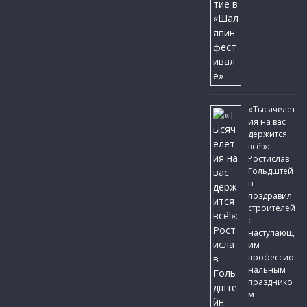
«Тысячелет
ия на вас
держится
всё!»:
Ростислав
Гольдштей
н
поздравил
строителей
с
наступающ
им
профессио
нальным
празднико
м