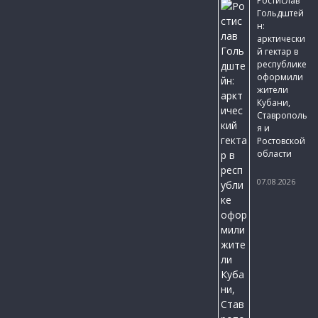
Ростислав
Гольдштей
н:
арктически
й гектар в
республике
оформили
жители
Кубани,
Ставрополь
я и
Ростовской
области
07.08.2026