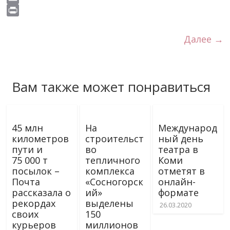
s
o
e
g
t
b
i
E
s
k
r
r
s
e
v
m
P
n
a
A
r
e
a
r
Далее →
i
m
p
J
i
i
k
p
o
l
n
i
u
t
Вам также может понравиться
r
n
a
l
45 млн
На
Международ
километров
строительст
ный день
пути и
во
театра в
75 000 т
тепличного
Коми
посылок –
комплекса
отметят в
Почта
«Сосногорск
онлайн-
рассказала о
ий»
формате
рекордах
выделены
26.03.2020
своих
150
курьеров
миллионов