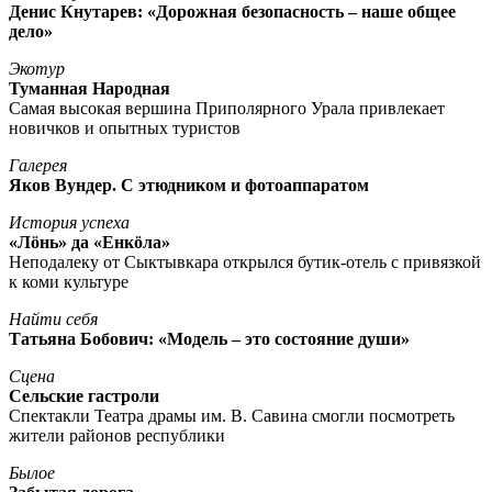
Денис Кнутарев: «Дорожная безопасность – наше общее
дело»
Экотур
Туманная Народная
Самая высокая вершина Приполярного Урала привлекает
новичков и опытных туристов
Галерея
Яков Вундер. С этюдником и фотоаппаратом
История успеха
«Лöнь» да «Енкöла»
Неподалеку от Сыктывкара открылся бутик-отель с привязкой
к коми культуре
Найти себя
Татьяна Бобович: «Модель – это состояние души»
Сцена
Сельские гастроли
Спектакли Театра драмы им. В. Савина смогли посмотреть
жители районов республики
Былое