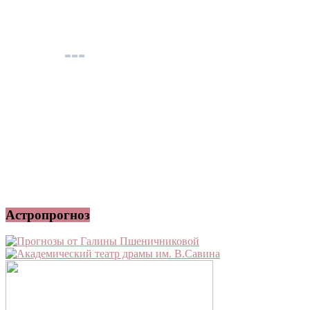
Астропрогноз