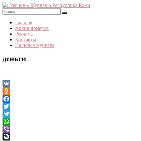
Skip
to
content
«Регион».
Главная
Журнал
Архив номеров
о
Реклама
Республике
Контакты
Коми
На полях журнала
деньги
VK
Odnoklassniki
Facebook
Twitter
Telegram
WhatsApp
Viber