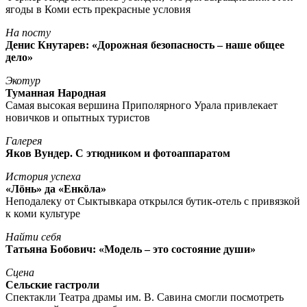
ягоды в Коми есть прекрасные условия
На посту
Денис Кнутарев: «Дорожная безопасность – наше общее
дело»
Экотур
Туманная Народная
Самая высокая вершина Приполярного Урала привлекает
новичков и опытных туристов
Галерея
Яков Вундер. С этюдником и фотоаппаратом
История успеха
«Лöнь» да «Енкöла»
Неподалеку от Сыктывкара открылся бутик-отель с привязкой
к коми культуре
Найти себя
Татьяна Бобович: «Модель – это состояние души»
Сцена
Сельские гастроли
Спектакли Театра драмы им. В. Савина смогли посмотреть