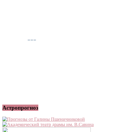
Астропрогноз