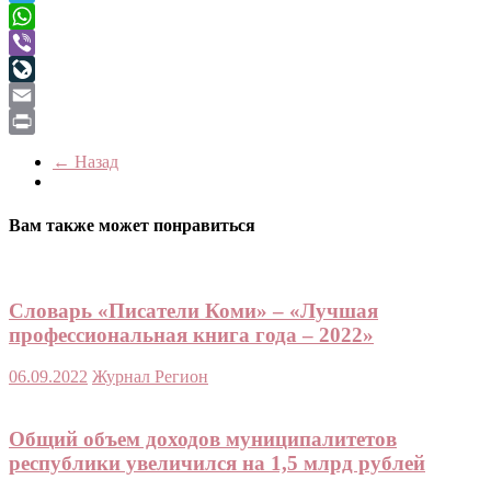
Telegram
WhatsApp
Viber
LiveJournal
Email
Print
← Назад
Вам также может понравиться
Словарь «Писатели Коми» – «Лучшая
профессиональная книга года – 2022»
06.09.2022
Журнал Регион
Общий объем доходов муниципалитетов
республики увеличился на 1,5 млрд рублей