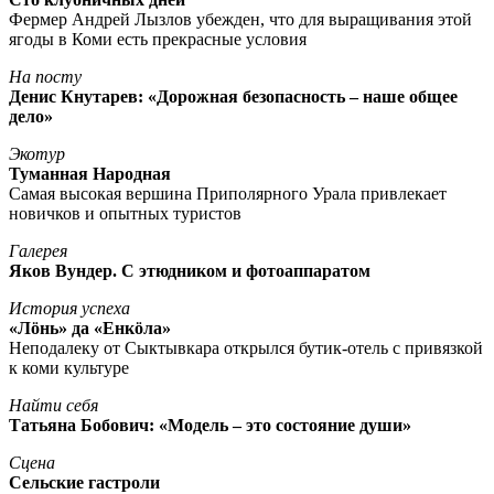
Фермер Андрей Лызлов убежден, что для выращивания этой
ягоды в Коми есть прекрасные условия
На посту
Денис Кнутарев: «Дорожная безопасность – наше общее
дело»
Экотур
Туманная Народная
Самая высокая вершина Приполярного Урала привлекает
новичков и опытных туристов
Галерея
Яков Вундер. С этюдником и фотоаппаратом
История успеха
«Лöнь» да «Енкöла»
Неподалеку от Сыктывкара открылся бутик-отель с привязкой
к коми культуре
Найти себя
Татьяна Бобович: «Модель – это состояние души»
Сцена
Сельские гастроли