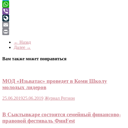
Telegram
WhatsApp
Viber
LiveJournal
Email
Print
← Назад
Далее →
Вам также может понравиться
МОД «Изьватас» проведет в Коми Школу
молодых лидеров
25.06.2019
25.06.2019
Журнал Регион
В Сыктывкаре состоится семейный финансово-
правовой фестиваль ФинFest