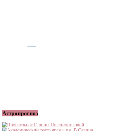
Астропрогноз