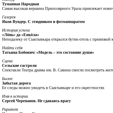
Туманная Народная
Самая высокая вершина Приполярного Урала привлекает нови
Галерея
Яков Вундер. С этюдником и фотоаппаратом
История успеха
«Лöнь» да «Енкöла»
Неподалеку от Сыктывкара открылся бутик-отель с привязкой к
Найти себя
Татьяна Бобович: «Модель – это состояние души»
Сцена
Сельские гастроли
Спектакли Театра драмы им. В. Савина смогли посмотреть жи
Былое
Забытая дорога
Ее следы можно увидеть в Сыктывкаре и его окрестностях
Имя в истории
Сергей Черепанов. Не сдаваясь врагу
Раритет