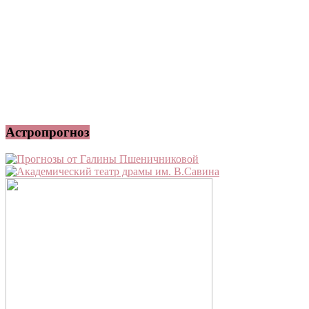
Астропрогноз