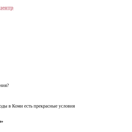
центр
ения?
оды в Коми есть прекрасные условия
о»