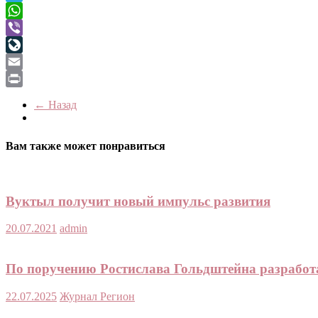
Telegram
WhatsApp
Viber
LiveJournal
Email
Print
← Назад
Вам также может понравиться
Вуктыл получит новый импульс развития
20.07.2021
admin
По поручению Ростислава Гольдштейна разработ
22.07.2025
Журнал Регион