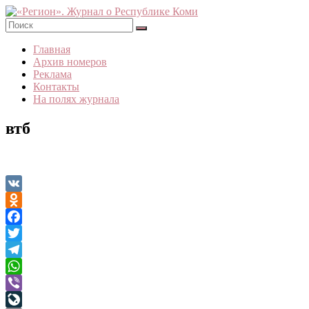
Skip
to
content
«Регион».
Главная
Журнал
Архив номеров
о
Реклама
Республике
Контакты
Коми
На полях журнала
втб
VK
Odnoklassniki
Facebook
Twitter
Telegram
WhatsApp
Viber