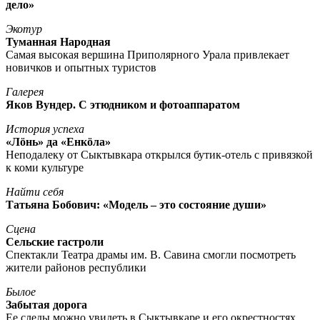
дело»
Экотур
Туманная Народная
Самая высокая вершина Приполярного Урала привлекает
новичков и опытных туристов
Галерея
Яков Вундер. С этюдником и фотоаппаратом
История успеха
«Лöнь» да «Енкöла»
Неподалеку от Сыктывкара открылся бутик-отель с привязкой
к коми культуре
Найти себя
Татьяна Бобович: «Модель – это состояние души»
Сцена
Сельские гастроли
Спектакли Театра драмы им. В. Савина смогли посмотреть
жители районов республики
Былое
Забытая дорога
Ее следы можно увидеть в Сыктывкаре и его окрестностях