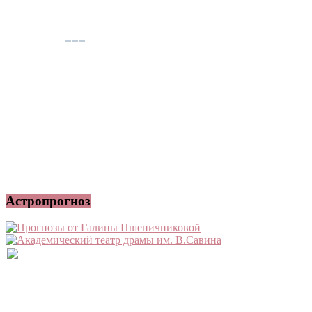
Астропрогноз