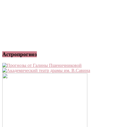
Астропрогноз