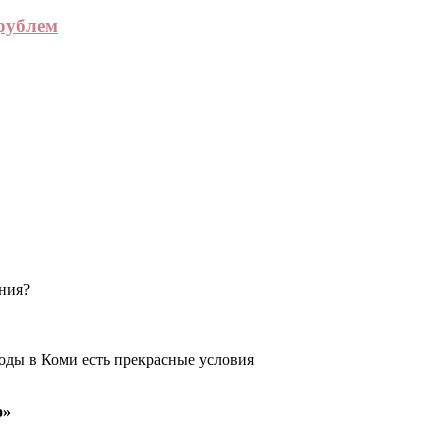
рублем
ения?
оды в Коми есть прекрасные условия
о»