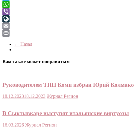
Telegram
WhatsApp
Viber
LiveJournal
Email
Print
← Назад
Вам также может понравиться
Руководителем ТПП Коми избран Юрий Колмако
18.12.2023
18.12.2023
Журнал Регион
В Сыктывкаре выступят итальянские виртуозы
16.03.2026
Журнал Регион