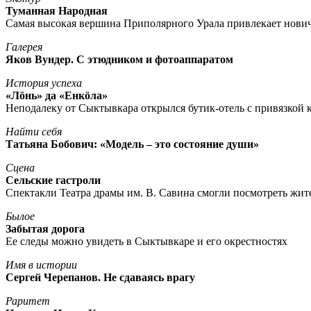
Туманная Народная
Самая высокая вершина Приполярного Урала привлекает нови
Галерея
Яков Вундер. С этюдником и фотоаппаратом
История успеха
«Лöнь» да «Енкöла»
Неподалеку от Сыктывкара открылся бутик-отель с привязкой к
Найти себя
Татьяна Бобович: «Модель – это состояние души»
Сцена
Сельские гастроли
Спектакли Театра драмы им. В. Савина смогли посмотреть жи
Былое
Забытая дорога
Ее следы можно увидеть в Сыктывкаре и его окрестностях
Имя в истории
Сергей Черепанов. Не сдаваясь врагу
Раритет