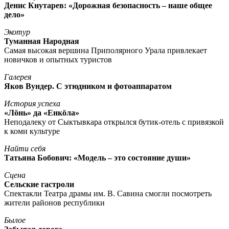
Денис Кнутарев: «Дорожная безопасность – наше общее
дело»
Экотур
Туманная Народная
Самая высокая вершина Приполярного Урала привлекает
новичков и опытных туристов
Галерея
Яков Вундер. С этюдником и фотоаппаратом
История успеха
«Лöнь» да «Енкöла»
Неподалеку от Сыктывкара открылся бутик-отель с привязкой
к коми культуре
Найти себя
Татьяна Бобович: «Модель – это состояние души»
Сцена
Сельские гастроли
Спектакли Театра драмы им. В. Савина смогли посмотреть
жители районов республики
Былое