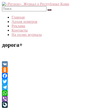
Skip
to
content
«Регион».
Главная
Журнал
Архив номеров
о
Реклама
Республике
Контакты
Коми
На полях журнала
дорога+
VK
Odnoklassniki
Facebook
Twitter
Telegram
WhatsApp
Viber