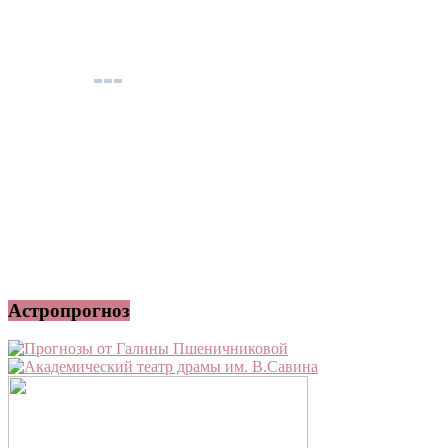
Астропрогноз