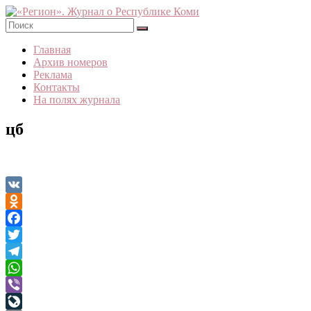
Skip
to
content
«Регион».
Главная
Журнал
Архив номеров
о
Реклама
Республике
Контакты
Коми
На полях журнала
цб
VK
Odnoklassniki
Facebook
Twitter
Telegram
WhatsApp
Viber