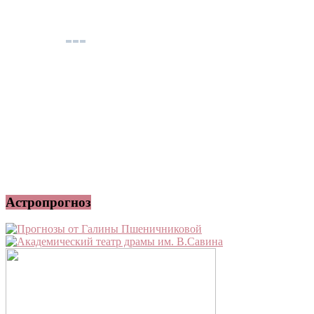
Астропрогноз