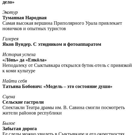
дело»
Экотур
Туманная Народная
Самая высокая вершина Приполярного Урала привлекает
новичков и опытных туристов
Галерея
Яков Вундер. С этюдником и фотоаппаратом
История успеха
«Лöнь» да «Енкöла»
Неподалеку от Сыктывкара открылся бутик-отель с привязкой
к коми культуре
Найти себя
Татьяна Бобович: «Модель – это состояние души»
Сцена
Сельские гастроли
Спектакли Театра драмы им. В. Савина смогли посмотреть
жители районов республики
Былое
Забытая дорога
Ее следы можно увидеть в Сыктывкаре и его окрестностях