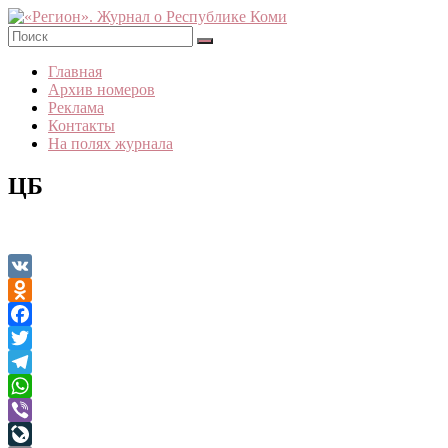
Skip
to
content
«Регион».
Главная
Журнал
Архив номеров
о
Реклама
Республике
Контакты
Коми
На полях журнала
ЦБ
VK
Odnoklassniki
Facebook
Twitter
Telegram
WhatsApp
Viber