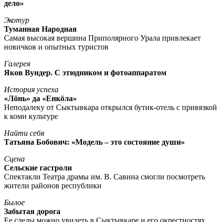
дело»
Экотур
Туманная Народная
Самая высокая вершина Приполярного Урала привлекает
новичков и опытных туристов
Галерея
Яков Вундер. С этюдником и фотоаппаратом
История успеха
«Лöнь» да «Енкöла»
Неподалеку от Сыктывкара открылся бутик-отель с привязкой
к коми культуре
Найти себя
Татьяна Бобович: «Модель – это состояние души»
Сцена
Сельские гастроли
Спектакли Театра драмы им. В. Савина смогли посмотреть
жители районов республики
Былое
Забытая дорога
Ее следы можно увидеть в Сыктывкаре и его окрестностях