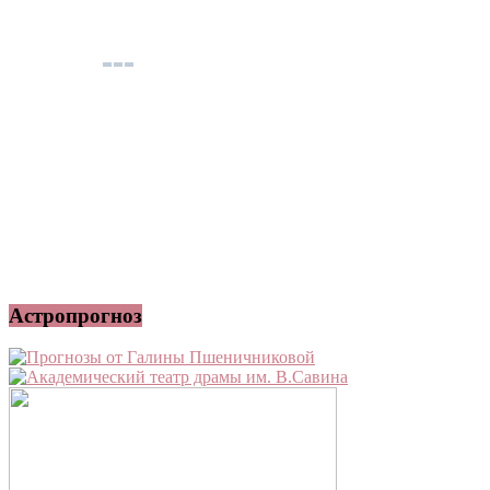
Астропрогноз