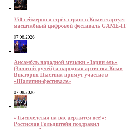
350 геймеров из трёх стран: в Коми стартует
масштабный цифровой фестиваль GAME-IT
07.08.2026
Ансамбль народной музыки «Зарни ёль»
(Золотой ручей) и народная артистка Коми
Виктория Пыстина примут участие в
«Шаляпин-фестивале»
07.08.2026
«Тысячелетия на вас держится всё!»:
Ростислав Гольдштейн поздравил