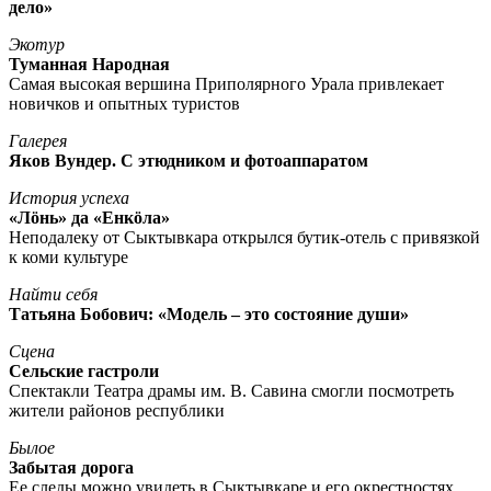
дело»
Экотур
Туманная Народная
Самая высокая вершина Приполярного Урала привлекает
новичков и опытных туристов
Галерея
Яков Вундер. С этюдником и фотоаппаратом
История успеха
«Лöнь» да «Енкöла»
Неподалеку от Сыктывкара открылся бутик-отель с привязкой
к коми культуре
Найти себя
Татьяна Бобович: «Модель – это состояние души»
Сцена
Сельские гастроли
Спектакли Театра драмы им. В. Савина смогли посмотреть
жители районов республики
Былое
Забытая дорога
Ее следы можно увидеть в Сыктывкаре и его окрестностях