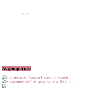
Астропрогноз