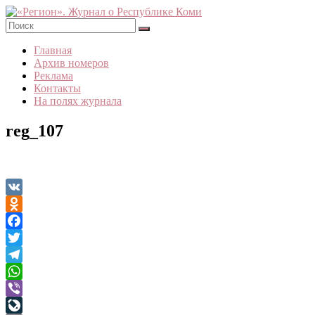
Skip
to
content
«Регион».
Главная
Журнал
Архив номеров
о
Реклама
Республике
Контакты
Коми
На полях журнала
reg_107
VK
Odnoklassniki
Facebook
Twitter
Telegram
WhatsApp
Viber