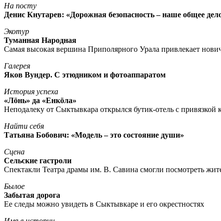
На посту
Денис Кнутарев: «Дорожная безопасность – наше общее дел
Экотур
Туманная Народная
Самая высокая вершина Приполярного Урала привлекает нови
Галерея
Яков Вундер. С этюдником и фотоаппаратом
История успеха
«Лöнь» да «Енкöла»
Неподалеку от Сыктывкара открылся бутик-отель с привязкой к
Найти себя
Татьяна Бобович: «Модель – это состояние души»
Сцена
Сельские гастроли
Спектакли Театра драмы им. В. Савина смогли посмотреть жи
Былое
Забытая дорога
Ее следы можно увидеть в Сыктывкаре и его окрестностях
Имя в истории