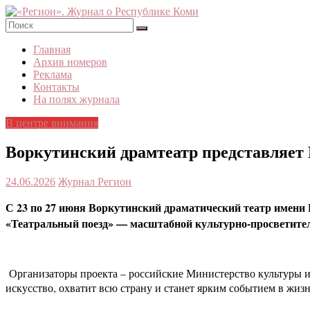
Skip
to
content
«Регион».
Главная
Журнал
Архив номеров
о
Реклама
Республике
Контакты
Коми
На полях журнала
В центре внимания
Воркутинский драмтеатр представляет 
24.06.2026
Журнал Регион
С 23 по 27 июня Воркутинский драматический театр имени 
«Театральный поезд» — масштабной культурно-просветител
Организаторы проекта – российские Министерство культуры и
искусство, охватит всю страну и станет ярким событием в жи