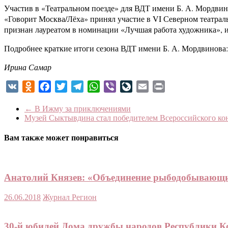
Участив в «Театральном поезде» для ВДТ имени Б. А. Мордвино
«Говорит Москва/Лёха» принял участие в VI Северном театрал
признан лауреатом в номинации «Лучшая работа художника», и 
Подробнее краткие итоги сезона ВДТ имени Б. А. Мордвинова
Ирина Самар
VK
Odnoklassniki
Facebook
Twitter
Telegram
WhatsApp
Viber
LiveJournal
Email
Print
←
В Ижму за приключениями
Музей Сыктывдина стал победителем Всероссийского к
Вам также может понравиться
Анатолий Князев: «Объединение рыбодобывающи
26.06.2018
Журнал Регион
30-й юбилей Дома дружбы народов Республики К