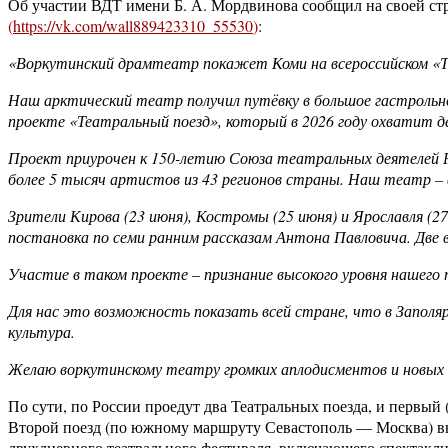
Об участии ВДТ имени Б. А. Мордвинова сообщил на своей ст
(
https://vk.com/wall889423310_55530
)
:
«Воркутинский драмтеатр покажет Коми на всероссийском «Т
Наш арктический театр получил путёвку в большое гастрольно
проекте «Театральный поезд», который в 2026 году охватит д
Проект приурочен к 150-летию Союза театральных деятелей Ро
более 5 тысяч артистов из 43 регионов страны. Наш театр – в
Зрители Кирова (23 июня), Костромы (25 июня) и Ярославля (
постановка по семи ранним рассказам Антона Павловича. Две 
Участие в таком проекте – признание высокого уровня нашего
Для нас это возможность показать всей стране, что в Заполя
культура.
Желаю воркутинскому театру громких аплодисментов и новых т
По сути, по России проедут два Театральных поезда, и первый
Второй поезд (по южному маршруту Севастополь — Москва) выд
двухдневного театрального фестиваля, включающего спектакли,