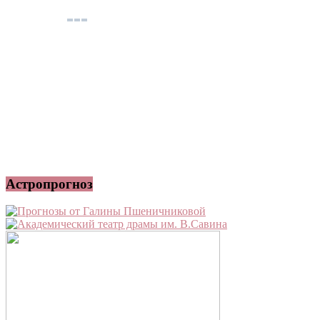
Астропрогноз