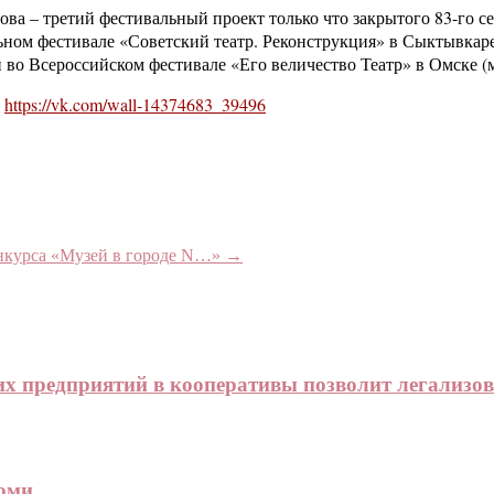
ва – третий фестивальный проект только что закрытого 83-го се
ьном фестивале «Советский театр. Реконструкция» в Сыктывкаре
во Всероссийском фестивале «Его величество Театр» в Омске (м
:
https://vk.com/wall-14374683_39496
онкурса «Музей в городе N…»
→
х предприятий в кооперативы позволит легализо
оми