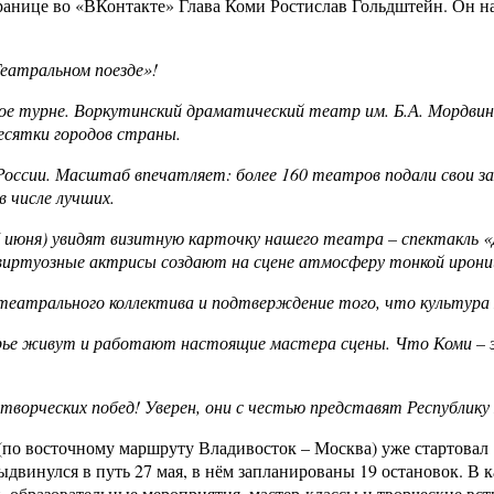
ранице во «ВКонтакте» Глава Коми Ростислав Гольдштейн. Он н
еатральном поезде»!
е турне. Воркутинский драматический театр им. Б.А. Мордвино
есятки городов страны.
ссии. Масштаб впечатляет: более 160 театров подали свои зая
 числе лучших.
27 июня) увидят визитную карточку нашего театра – спектакль 
виртуозные актрисы создают на сцене атмосферу тонкой иронии
 театрального коллектива и подтверждение того, что культура 
рье живут и работают настоящие мастера сцены. Что Коми – это
ворческих побед! Уверен, они с честью представят Республику 
 (по восточному маршруту Владивосток – Москва) уже стартовал 
винулся в путь 27 мая, в нём запланированы 19 остановок. В 
 образовательные мероприятия, мастер-классы и творческие вст