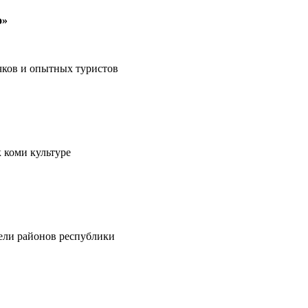
о»
чков и опытных туристов
 коми культуре
тели районов республики