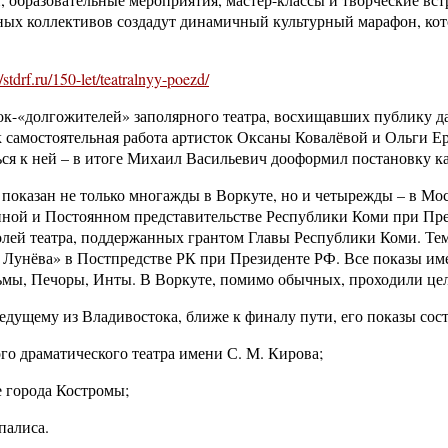
ных коллективов создадут динамичный культурный марафон, кот
//stdrf.ru/150-let/teatralnyy-poezd/
ок-«долгожителей» заполярного театра, восхищавших публику дал
ак самостоятельная работа артисток Оксаны Ковалёвой и Ольги 
я к ней – в итоге Михаил Васильевич дооформил постановку ка
л показан не только многажды в Воркуте, но и четырежды – в Мос
ной и Постоянном представительстве Республики Коми при Прези
олей театра, поддержанных грантом Главы Республики Коми. Тем
 Лунёва» в Постпредстве РК при Президенте РФ. Все показы им
ильмы, Печоры, Инты. В Воркуте, помимо обычных, проходили ц
едущему из Владивостока, ближе к финалу пути, его показы сост
го драматического театра имени С. М. Кирова;
е города Костромы;
палиса.