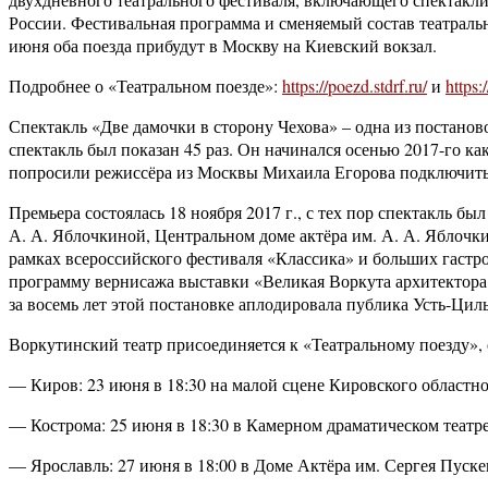
России. Фестивальная программа и сменяемый состав театраль
июня оба поезда прибудут в Москву на Киевский вокзал.
Подробнее о «Театральном поезде»:
https://poezd.stdrf.ru/
и
https:
Спектакль «Две дамочки в сторону Чехова» – одна из постанов
спектакль был показан 45 раз. Он начинался осенью 2017-го к
попросили режиссёра из Москвы Михаила Егорова подключитьс
Премьера состоялась 18 ноября 2017 г., с тех пор спектакль бы
А. А. Яблочкиной, Центральном доме актёра им. А. А. Яблочки
рамках всероссийского фестиваля «Классика» и больших гастр
программу вернисажа выставки «Великая Воркута архитектора
за восемь лет этой постановке аплодировала публика Усть-Ц
Воркутинский театр присоединяется к «Театральному поезду», 
— Киров: 23 июня в 18:30 на малой сцене Кировского областно
— Кострома: 25 июня в 18:30 в Камерном драматическом театр
— Ярославль: 27 июня в 18:00 в Доме Актёра им. Сергея Пуске