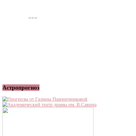
Астропрогноз