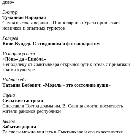
дело»
Экотур
Туманная Народная
Самая высокая вершина Приполярного Урала привлекает
новичков и опытных туристов
Галерея
Яков Вундер. С этюдником и фотоаппаратом
История успеха
«Лöнь» да «Енкöла»
Неподалеку от Сыктывкара открылся бутик-отель с привязкой
к коми культуре
Найти себя
Татьяна Бобович: «Модель – это состояние души»
Сцена
Сельские гастроли
Спектакли Театра драмы им. В. Савина смогли посмотреть
жители районов республики
Былое
Забытая дорога
Ее следы можно увидеть в Сыктывкаре и его окрестностях