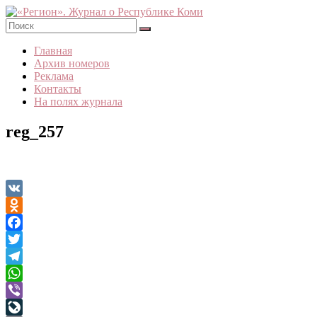
Skip
to
content
«Регион».
Главная
Журнал
Архив номеров
о
Реклама
Республике
Контакты
Коми
На полях журнала
reg_257
VK
Odnoklassniki
Facebook
Twitter
Telegram
WhatsApp
Viber