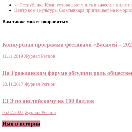
Print
←
Республика Коми готова выступить в качестве пилотно
Центр коми культуры Сыктывкара приглашает на юморист
Вам также может понравиться
Конкурсная программа фестиваля «Василей – 20
11.11.2019
Журнал Регион
На Гражданском форуме обсудили роль обществе
20.11.2017
Журнал Регион
ЕГЭ по английскому на 100 баллов
05.07.2022
Журнал Регион
Имя в истории