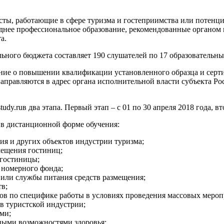
ты, работающие в сфере туризма и гостеприимства или потенци
нее профессиональное образование, рекомендованные органом 
а.
ального бюджета составляет 190 слушателей по 17 образовательн
ение о повышении квалификации установленного образца и серт
правляются в адрес органа исполнительной власти субъекта Рос
y.ruв два этапа. Первый этап – с 01 по 30 апреля 2018 года, вто
 в дистанционной форме обучения:
я и других объектов индустрии туризма;
ещения гостиниц;
гостиницы;
номерного фонда;
или службы питания средств размещения;
в;
в по специфике работы в условиях проведения массовых мероп
в туристской индустрии;
ми;
ными возможностями здоровья;