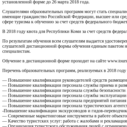
установленной форме до 26 марта 2018 года.
Слушателями образовательных программ могут стать специалис
имеющие гражданство Российской Федерации, высшее или сред
сфере туризма к обучению за счет средств федерального бюджет
В 2018 году квота для Республики Коми за счет средств федер
По результатам обучения всем слушателям выдается удостовер
слушателей дистанционной формы обучения единым пакетом на
специалистам.
Обучение в дистанционной форме проходит на сайте www.tourstud
Перечень образовательных программ, реализуемых в 2018 году
— Повышение квалификации руководителей средств размещени
— Повышение квалификации персонала службы приема и разм
— Повышение квалификации персонала службы безопасности 
— Повышение квалификации персонала службы эксплуатации 
— Повышение квалификации персонала предприятий питания 
— Повышение квалификации персонала туристических агентст
-Повышение квалификации экскурсоводов и гидов-переводчико
— Современные маркетинговые инструменты в работе объекто
— Качество туристских услуг: работа с жалобами и рекламация
— Организация туристского обслуживания людей с ограничен