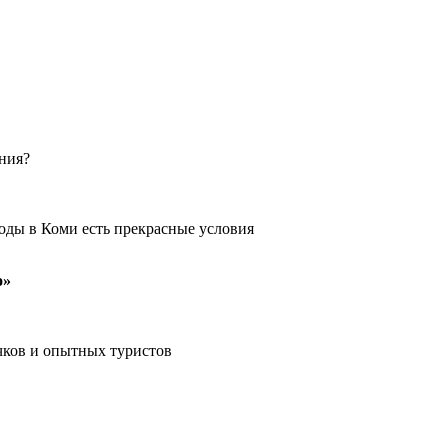
ения?
оды в Коми есть прекрасные условия
о»
чков и опытных туристов