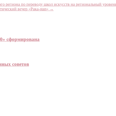
го региона по переводу школ искусств на региональный уровен
ический вечер «Рака-stan»
→
20» сформирована
нных советов