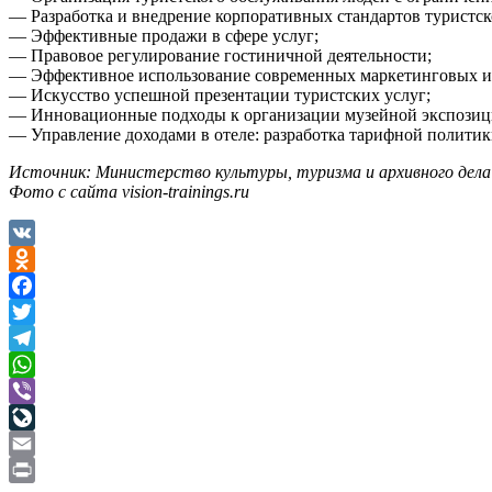
— Разработка и внедрение корпоративных стандартов туристс
— Эффективные продажи в сфере услуг;
— Правовое регулирование гостиничной деятельности;
— Эффективное использование современных маркетинговых ин
— Искусство успешной презентации туристских услуг;
— Инновационные подходы к организации музейной экспозиц
— Управление доходами в отеле: разработка тарифной политик
Источник: Министерство культуры, туризма и архивного дел
Фото с сайта vision-trainings.ru
VK
Odnoklassniki
Facebook
Twitter
Telegram
WhatsApp
Viber
LiveJournal
Email