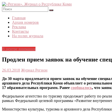
Skip
to
content
«Регион».
Главная
Журнал
Архив номеров
о
Реклама
Республике
Контакты
Коми
На полях журнала
В центре внимания
Продлен прием заявок на обучение спец
26.03.2018
Журнал Регион
До 30 марта продлевается прием заявок на обучение специа
архивного дела Республики Коми объявляет о региональном
17 образовательных программ. Ранее
сообщалось
, что заяв
Федеральное агентство по туризму продолжает работу по реа
рамках Федеральной целевой программы «Развитие внутреннего
Министерство культуры, туризма и архивного дела Республики 