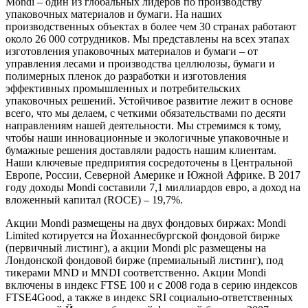
Mondi – один из глобальных лидеров по производству
упаковочных материалов и бумаги. На наших
производственных объектах в более чем 30 странах работают
около 26 000 сотрудников. Мы представлены на всех этапах
изготовления упаковочных материалов и бумаги – от
управления лесами и производства целлюлозы, бумаги и
полимерных пленок до разработки и изготовления
эффективных промышленных и потребительских
упаковочных решений. Устойчивое развитие лежит в основе
всего, что мы делаем, с четкими обязательствами по десяти
направлениям нашей деятельности. Мы стремимся к тому,
чтобы наши инновационные и экологичные упаковочные и
бумажные решения доставляли радость нашим клиентам.
Наши ключевые предприятия сосредоточены в Центральной
Европе, России, Северной Америке и Южной Африке. В 2017
году доходы Mondi составили 7,1 миллиардов евро, а доход на
вложенный капитал (ROCE) – 19,7%.
Акции Mondi размещены на двух фондовых биржах: Mondi
Limited котируется на Йоханнесбургской фондовой бирже
(первичный листинг), а акции Mondi plc размещены на
Лондонской фондовой бирже (премиальный листинг), под
тикерами MND и MNDI соответственно. Акции Mondi
включены в индекс FTSE 100 и с 2008 года в серию индексов
FTSE4Good, а также в индекс SRI социально-ответственных