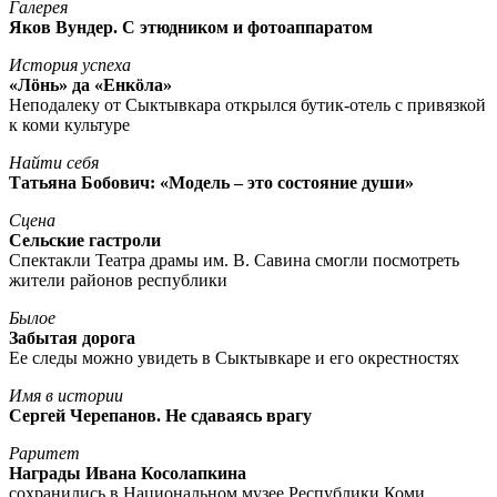
Галерея
Яков Вундер. С этюдником и фотоаппаратом
История успеха
«Лöнь» да «Енкöла»
Неподалеку от Сыктывкара открылся бутик-отель с привязкой
к коми культуре
Найти себя
Татьяна Бобович: «Модель – это состояние души»
Сцена
Сельские гастроли
Спектакли Театра драмы им. В. Савина смогли посмотреть
жители районов республики
Былое
Забытая дорога
Ее следы можно увидеть в Сыктывкаре и его окрестностях
Имя в истории
Сергей Черепанов. Не сдаваясь врагу
Раритет
Награды Ивана Косолапкина
сохранились в Национальном музее Республики Коми