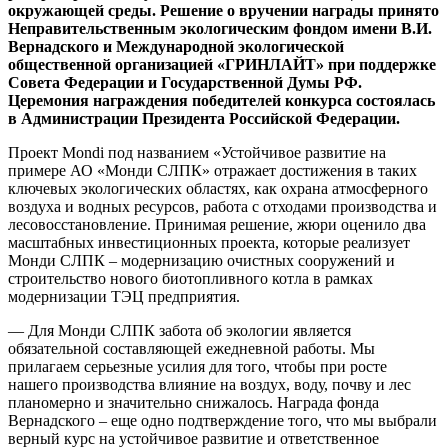
окружающей среды. Решение о вручении награды принято
Неправительственным экологическим фондом имени В.И.
Вернадского и Международной экологической
общественной организацией «ГРИНЛАЙТ» при поддержке
Совета Федерации и Государственной Думы РФ.
Церемония награждения победителей конкурса состоялась
в Администрации Президента Российской Федерации.
Проект Mondi под названием «Устойчивое развитие на
примере АО «Монди СЛПК» отражает достижения в таких
ключевых экологических областях, как охрана атмосферного
воздуха и водных ресурсов, работа с отходами производства и
лесовосстановление. Принимая решение, жюри оценило два
масштабных инвестиционных проекта, которые реализует
Монди СЛПК – модернизацию очистных сооружений и
строительство нового биотопливного котла в рамках
модернизации ТЭЦ предприятия.
— Для Монди СЛПК забота об экологии является
обязательной составляющей ежедневной работы. Мы
прилагаем серьезные усилия для того, чтобы при росте
нашего производства влияние на воздух, воду, почву и лес
планомерно и значительно снижалось. Награда фонда
Вернадского – еще одно подтверждение того, что мы выбрали
верный курс на устойчивое развитие и ответственное