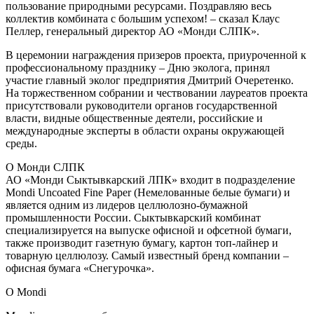
пользование природными ресурсами. Поздравляю весь
коллектив комбината с большим успехом! – сказал Клаус
Пеллер, генеральный директор АО «Монди СЛПК».
В церемонии награждения призеров проекта, приуроченной к
профессиональному празднику – Дню эколога, принял
участие главный эколог предприятия Дмитрий Очеретенко.
На торжественном собрании и чествовании лауреатов проекта
присутствовали руководители органов государственной
власти, видные общественные деятели, российские и
международные эксперты в области охраны окружающей
среды.
О Монди СЛПК
АО «Монди Сыктывкарский ЛПК» входит в подразделение
Mondi Uncoated Fine Paper (Немелованные белые бумаги) и
является одним из лидеров целлюлозно-бумажной
промышленности России. Сыктывкарский комбинат
специализируется на выпуске офисной и офсетной бумаги,
также производит газетную бумагу, картон топ-лайнер и
товарную целлюлозу. Самый известный бренд компании –
офисная бумага «Снегурочка».
О Mondi