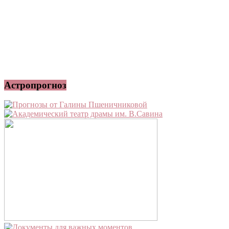
Астропрогноз