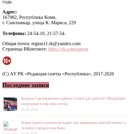
года.
Адрес:
167982, Республика Коми,
г. Сыктывкар, улица К. Маркса, 229
Телефоны:
24-54-10, 21-57-54.
Общая почта: region11.rk@yandex.com
Страница ВКонтакте:
https://vk.com/ourreg
(C) АУ РК «Редакция газеты «Республика», 2017-2026
Последние записи
Команда Сыктывдинского района готовит для зрителей «Шондібана»
погружение в мир коми легенд
05.08.2026
Новые дороги и ремонт колодцев: как инициативы жителей меняют к
лучшему города и села Коми
05.08.2026