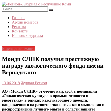
Skip
to
content
«Регион».
Главная
Журнал
Архив номеров
о
Реклама
Республике
Контакты
Коми
На полях журнала
В центре внимания
Монди СЛПК получил престижную
награду экологического фонда имени
Вернадского
13.06.2018
Журнал Регион
АО «Монди СЛПК» отмечено наградой в номинации
«Экологическая культура в промышленности и
энергетике» в рамках международного проекта,
направленного на развитие экологического мышления и
распространение лучшего опыта в области защиты