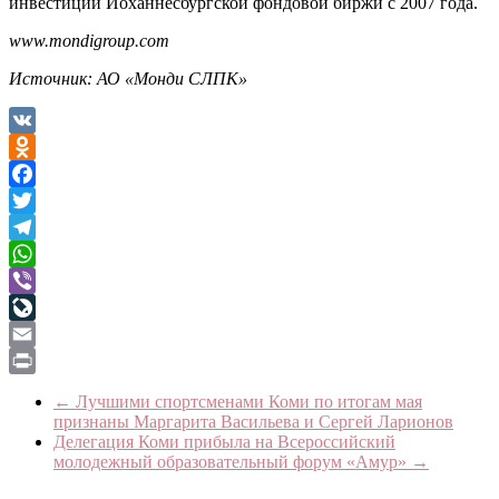
инвестиций Йоханнесбургской фондовой биржи с 2007 года.
www.mondigroup.com
Источник: АО «Монди СЛПК»
VK
Odnoklassniki
Facebook
Twitter
Telegram
WhatsApp
Viber
LiveJournal
Email
Print
←
Лучшими спортсменами Коми по итогам мая
признаны Маргарита Васильева и Сергей Ларионов
Делегация Коми прибыла на Всероссийский
молодежный образовательный форум «Амур»
→