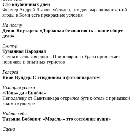
Сто клубничных дней
Фермер Андрей Лызлов убежден, что для выращивания этой
ягоды в Коми есть прекрасные условия
На посту
Денис Кнутарев: «Дорожная безопасность – наше общее
дело»
Экотур
Туманная Народная
Самая высокая вершина Приполярного Урала привлекает
новичков и опытных туристов
Галерея
Яков Вундер. С этюдником и фотоаппаратом
История успеха
«Лöнь» да «Енкöла»
Неподалеку от Сыктывкара открылся бутик-отель с привязкой
к коми культуре
Найти себя
Татьяна Бобович: «Модель – это состояние души»
Сцена