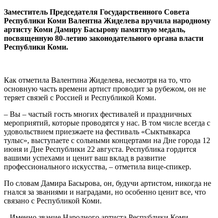
Заместитель Председателя Государственного Совета
Республики Коми Валентна Жиделева вручила народному
артисту Коми Дамиру Басырову памятную медаль,
посвященную 80-летию законодательного органа власти
Республики Коми.
Как отметила Валентина Жиделева, несмотря на то, что
основную часть времени артист проводит за рубежом, он не
теряет связей с Россией и Республикой Коми.
– Вы – частый гость многих фестивалей и праздничных
мероприятий, которые проводятся у нас. В том числе всегда с
удовольствием приезжаете на фестиваль «Сыктывкарса
тулыс», выступаете с сольными концертами на Дне города 12
июня и Дне Республики 22 августа. Республика гордится
вашими успехами и ценит ваш вклад в развитие
профессионального искусства, – отметила вице-спикер.
По словам Дамира Басырова, он, будучи артистом, никогда не
гнался за званиями и наградами, но особенно ценит все, что
связано с Республикой Коми.
– Именно звание Народного артиста Республики Коми –