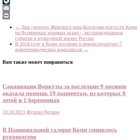
Viber
LiveJournal
Email
Print
←
Два «золота» Женского хора Колледжа искусств Коми
на Всемирных хоровых играх – экстраординарное
событие в культурной жизни России
В 2018 году в Коми построят и реконструируют 7
животноводческих комплексов
→
Вам также может понравиться
Санавиация Воркуты за последние 9 месяцев
оказала помощь 19 пациентам, из которых 8
детей и 1 беременная
10.10.2023
Журнал Регион
В Национальной галерее Коми сменилось
руководство