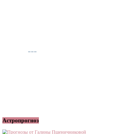
Астропрогноз