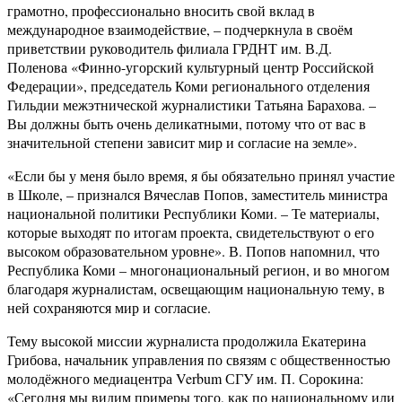
грамотно, профессионально вносить свой вклад в
международное взаимодействие, – подчеркнула в своём
приветствии руководитель филиала ГРДНТ им. В.Д.
Поленова «Финно-угорский культурный центр Российской
Федерации», председатель Коми регионального отделения
Гильдии межэтнической журналистики Татьяна Барахова. –
Вы должны быть очень деликатными, потому что от вас в
значительной степени зависит мир и согласие на земле».
«Если бы у меня было время, я бы обязательно принял участие
в Школе, – признался
Вячеслав Попов, заместитель министра
национальной политики Республики Коми. –
Те материалы,
которые выходят по итогам проекта, свидетельствуют о его
высоком образовательном уровне». В. Попов напомнил, что
Республика Коми – многонациональный регион, и во многом
благодаря журналистам, освещающим национальную тему, в
ней сохраняются мир и согласие.
Тему высокой миссии журналиста продолжила Екатерина
Грибова, начальник управления по связям с общественностью
молодёжного медиацентра
Verbum
СГУ им. П. Сорокина:
«Сегодня мы видим примеры того, как по национальному или