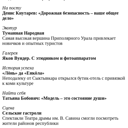
На посту
Денис Кнутарев: «Дорожная безопасность – наше общее
дело»
Экотур
Туманная Народная
Самая высокая вершина Приполярного Урала привлекает
новичков и опытных туристов
Галерея
Яков Вундер. С этюдником и фотоаппаратом
История успеха
«Лöнь» да «Енкöла»
Неподалеку от Сыктывкара открылся бутик-отель с привязкой
к коми культуре
Найти себя
Татьяна Бобович: «Модель – это состояние души»
Сцена
Сельские гастроли
Спектакли Театра драмы им. В. Савина смогли посмотреть
жители районов республики