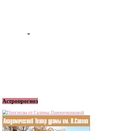
Астропрогноз