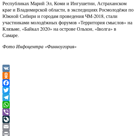
Республиках Марий Эл, Коми и Ингушетии, Астраханском
крае и Владимирской области, в экспедициях Росмолодёжи по
Южной Сибири и городам проведения ЧМ-2018, стали
участниками молодёжных форумов «Территория смыслов» на
Клязьме, «Байкал 2020» на острове Ольхон, «
I
волга» в
Самаре.
Фото Инфоцентра «Финноугория»
VK
Odnoklassniki
Facebook
Twitter
Telegram
WhatsApp
Viber
LiveJournal
Email