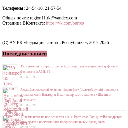
Телефоны:
24-54-10, 21-57-54.
Общая почта: region11.rk@yandex.com
Страница ВКонтакте:
https://vk.com/ourreg
(C) АУ РК «Редакция газеты «Республика», 2017-2026
Последние записи
350 геймеров из трёх стран: в Коми стартует масштабный цифровой
фестиваль GAME-IT
07.08.2026
Ансамбль народной музыки «Зарни ёль» (Золотой ручей) и народная
артистка Коми Виктория Пыстина примут участие в «Шаляпин-
фестивале»
07.08.2026
«Тысячелетия на вас держится всё!»: Ростислав Гольдштейн поздравил
строителей с наступающим профессиональным праздником
07.08.2026