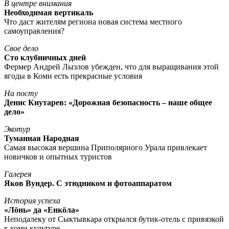
В центре внимания
Необходимая вертикаль
Что даст жителям региона новая система местного
самоуправления?
Свое дело
Сто клубничных дней
Фермер Андрей Лызлов убежден, что для выращивания этой
ягоды в Коми есть прекрасные условия
На посту
Денис Кнутарев: «Дорожная безопасность – наше общее
дело»
Экотур
Туманная Народная
Самая высокая вершина Приполярного Урала привлекает
новичков и опытных туристов
Галерея
Яков Вундер. С этюдником и фотоаппаратом
История успеха
«Лöнь» да «Енкöла»
Неподалеку от Сыктывкара открылся бутик-отель с привязкой
к коми культуре