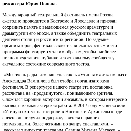
режиссера Юрия Попова.
Международный театральный фестиваль имени Розова
ежегодно проводится в Костроме и Ярославле и призван
сохранить память о выдающемся русском драматурге и
драматургии его эпохи, а также объединить театральных
деятелей столиц и российских регионов. По задумке
организаторов, фестиваль является внеконкурсным и его
программа формируется таким образом, чтобы наиболее
полно представить публике и театральному сообществу
актуальное состояние современного театра.
«Мы очень рады, что наш спектакль «Утиная охота» по пьесе
Александра Вампилова был отобран организаторами
фестиваля. В репертуаре нашего театра эта постановка
рассчитана на «продвинутого», понимающего зрителя.
Сложился хороший актерский ансамбль, в котором интересно
выглядит каждая актерская работа. В 2017 году мы вывозили
«Утиную охоту» на гастроли в Ногинск и Архангельск, где
спектакль получил поддержку зрителя наравне с
популярными, более легкими по жанру спектаклями, –
рассказал директор театра им. Савина Михаил Матвеев. –