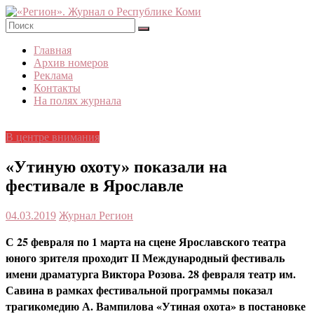
Skip
to
content
«Регион».
Главная
Журнал
Архив номеров
о
Реклама
Республике
Контакты
Коми
На полях журнала
В центре внимания
«Утиную охоту» показали на
фестивале в Ярославле
04.03.2019
Журнал Регион
С 25 февраля по 1 марта на сцене Ярославского театра
юного зрителя проходит II Международный фестиваль
имени драматурга Виктора Розова. 28 февраля театр им.
Савина в рамках фестивальной программы показал
трагикомедию А. Вампилова «Утиная охота» в постановке