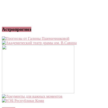
Астропрогноз