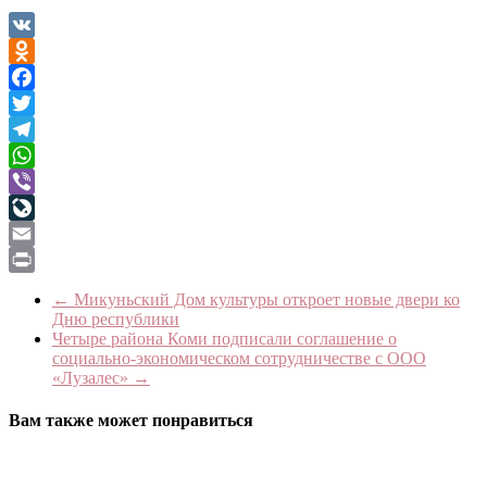
VK
Odnoklassniki
Facebook
Twitter
Telegram
WhatsApp
Viber
LiveJournal
Email
Print
←
Микуньский Дом культуры откроет новые двери ко
Дню республики
Четыре района Коми подписали соглашение о
социально-экономическом сотрудничестве с ООО
«Лузалес»
→
Вам также может понравиться