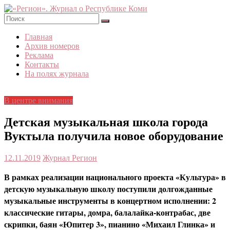
Skip
to
content
«Регион».
Главная
Журнал
Архив номеров
о
Реклама
Республике
Контакты
Коми
На полях журнала
В центре внимания
Детская музыкальная школа города
Вуктыла получила новое оборудование
12.11.2019
Журнал Регион
В рамках реализации национального проекта «Культура» в
детскую музыкальную школу поступили долгожданные
музыкальные инструменты в концертном исполнении: 2
классические гитары, домра, балалайка-контрабас, две
скрипки, баян «Юпитер 3», пианино «Михаил Глинка» и