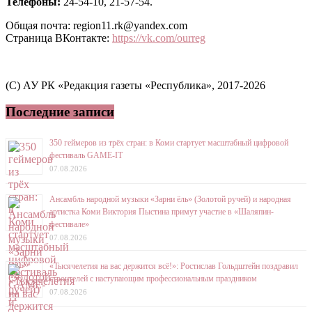
Телефоны:
24-54-10, 21-57-54.
Общая почта: region11.rk@yandex.com
Страница ВКонтакте:
https://vk.com/ourreg
(C) АУ РК «Редакция газеты «Республика», 2017-2026
Последние записи
350 геймеров из трёх стран: в Коми стартует масштабный цифровой
фестиваль GAME-IT
07.08.2026
Ансамбль народной музыки «Зарни ёль» (Золотой ручей) и народная
артистка Коми Виктория Пыстина примут участие в «Шаляпин-
фестивале»
07.08.2026
«Тысячелетия на вас держится всё!»: Ростислав Гольдштейн поздравил
строителей с наступающим профессиональным праздником
07.08.2026