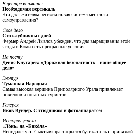
В центре внимания
Необходимая вертикаль
Что даст жителям региона новая система местного
самоуправления?
Свое дело
Сто клубничных дней
Фермер Андрей Лызлов убежден, что для выращивания этой
ягоды в Коми есть прекрасные условия
На посту
Денис Кнутарев: «Дорожная безопасность – наше общее
дело»
Экотур
Туманная Народная
Самая высокая вершина Приполярного Урала привлекает
новичков и опытных туристов
Галерея
Яков Вундер. С этюдником и фотоаппаратом
История успеха
«Лöнь» да «Енкöла»
Неподалеку от Сыктывкара открылся бутик-отель с привязкой