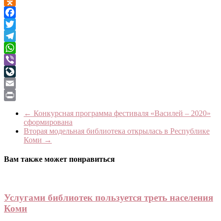
VK
Odnoklassniki
Facebook
Twitter
Telegram
WhatsApp
Viber
LiveJournal
Email
Print
←
Конкурсная программа фестиваля «Василей – 2020»
сформирована
Вторая модельная библиотека открылась в Республике
Коми
→
Вам также может понравиться
Услугами библиотек пользуется треть населения
Коми