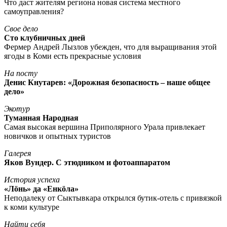
Что даст жителям региона новая система местного
самоуправления?
Свое дело
Сто клубничных дней
Фермер Андрей Лызлов убежден, что для выращивания этой
ягоды в Коми есть прекрасные условия
На посту
Денис Кнутарев: «Дорожная безопасность – наше общее
дело»
Экотур
Туманная Народная
Самая высокая вершина Приполярного Урала привлекает
новичков и опытных туристов
Галерея
Яков Вундер. С этюдником и фотоаппаратом
История успеха
«Лöнь» да «Енкöла»
Неподалеку от Сыктывкара открылся бутик-отель с привязкой
к коми культуре
Найти себя