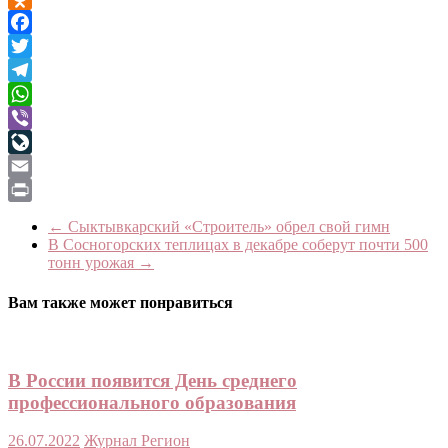
Odnoklassniki
Facebook
Twitter
Telegram
WhatsApp
Viber
LiveJournal
Email
Print
←
Сыктывкарский «Строитель» обрел свой гимн
В Сосногорских теплицах в декабре соберут почти 500
тонн урожая
→
Вам также может понравиться
В России появится День среднего
профессионального образования
26.07.2022
Журнал Регион