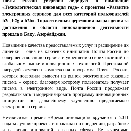
Почта России уверенно лидирует в номинации
«Технологическая инновация года» с проектом «Развитие
электронных сервисов для всех категорий пользователей
b
2
c
,
b
2
g
и
b
2
b
». Торжественная церемония награждения за
достижения в области инновационной деятельности
прошла в Баку, Азербайджан.
Повышение качества предоставляемых услуг и расширение их
линейки – одна из ключевых инициатив Почты России по
совершенствованию сервиса и укреплению своих позиций на
глобальном рынке инновационных технологий. Престижной
наградой отмечена комплексная программа Почты России,
которая позволила вывести на рынок электронные заказные
письма – сервис, благодаря которому пользователь получает
письма в электронном виде. Почта России продолжает
разрабатывать и модернизировать программу инновационных
инициатив по дальнейшему улучшению предлагаемого
электронного сервиса.
Независимая премия «Время инноваций» вручается с 2011
года за лучшие проекты и практики по внедрению, разработке
и развитию инноваций в разных сферах. Ее лауреатами