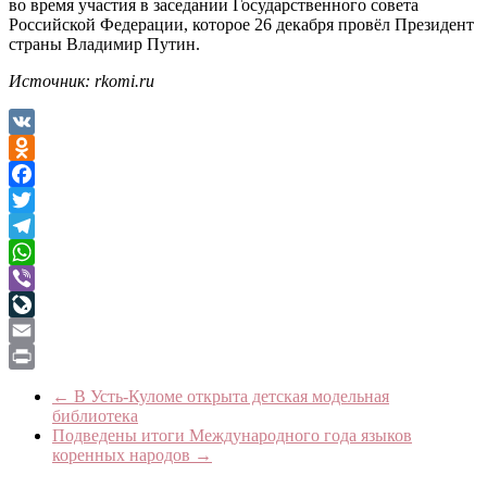
во время участия в заседании Государственного совета
Российской Федерации, которое 26 декабря провёл Президент
страны Владимир Путин.
Источник: rkomi.ru
VK
Odnoklassniki
Facebook
Twitter
Telegram
WhatsApp
Viber
LiveJournal
Email
Print
←
В Усть-Куломе открыта детская модельная
библиотека
Подведены итоги Международного года языков
коренных народов
→