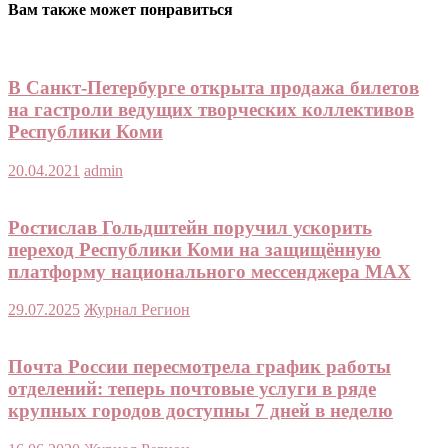
Вам также может понравиться
В Санкт-Петербурге открыта продажа билетов
на гастроли ведущих творческих коллективов
Республики Коми
20.04.2021
admin
Ростислав Гольдштейн поручил ускорить
переход Республики Коми на защищённую
платформу национального мессенджера MAX
29.07.2025
Журнал Регион
Почта России пересмотрела график работы
отделений: теперь почтовые услуги в ряде
крупных городов доступны 7 дней в неделю