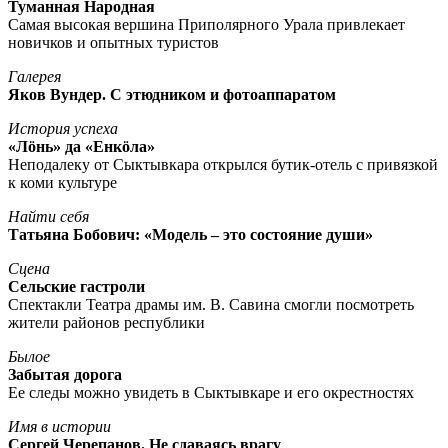
Туманная Народная
Самая высокая вершина Приполярного Урала привлекает
новичков и опытных туристов
Галерея
Яков Вундер. С этюдником и фотоаппаратом
История успеха
«Лöнь» да «Енкöла»
Неподалеку от Сыктывкара открылся бутик-отель с привязкой
к коми культуре
Найти себя
Татьяна Бобович: «Модель – это состояние души»
Сцена
Сельские гастроли
Спектакли Театра драмы им. В. Савина смогли посмотреть
жители районов республики
Былое
Забытая дорога
Ее следы можно увидеть в Сыктывкаре и его окрестностях
Имя в истории
Сергей Черепанов. Не сдаваясь врагу