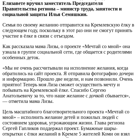
Елизавете вручил заместитель Председателя
Правительства региона – министр труда, занятости и
социальной защиты Илья Семяшкин.
Семья по своему желанию отправится на Кремлевскую ёлку в
следующем году, поскольку в этот раз они не смогут принять
участие в ёлке в связи с отъездом.
Как рассказала мама Лизы, о проекте «Мечтай со мной» она
узнала в группе социальной сети, где общается с родителями
особенных деток.
«Мы не очень рассчитывали на исполнение желания, когда
обратились на сайт проекта. Я отправила фотографию дочери
и информацию. Прошло две недели, и нам позвонили. Очень
приятно! Теперь моя Лиза сможет осуществить мечту и
побывать на Кремлевской ёлке. Спасибо Сергею
Анатольевичу за то, что наше желание с дочкой сбывается»,
— отметила мама Лизы.
Цель масштабного благотворительного проекта «Мечтай со
мной» – исполнить желание детей и пожилых людей с
состоянием здоровья, угрожающим жизни. Глава региона
Сергей Гапликов поддержал проект. Бумажные шары-
открытки с ёлки желаний в Кремле 5 жителей Коми он взял