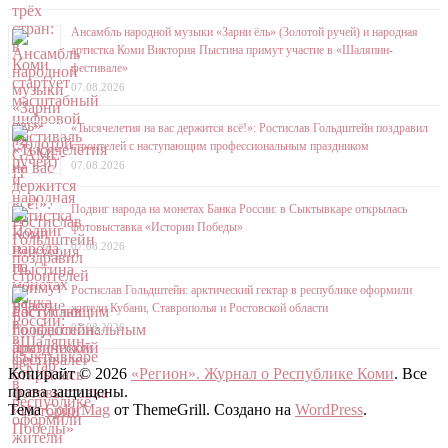
Ансамбль народной музыки «Зарни ёль» (Золотой ручей) и народная
артистка Коми Виктория Пыстина примут участие в «Шаляпин-
фестивале»
07.08.2026
«Тысячелетия на вас держится всё!»: Ростислав Гольдштейн поздравил
строителей с наступающим профессиональным праздником
07.08.2026
Подвиг народа на монетах Банка России: в Сыктывкаре открылась
фотовыставка «Истории Победы»
07.08.2026
Ростислав Гольдштейн: арктический гектар в республике оформили
жители Кубани, Ставрополья и Ростовской области
07.08.2026
Копирайт © 2026
«Регион». Журнал о Республике Коми
. Все
права защищены.
Тема
ColorMag
от ThemeGrill. Создано на
WordPress
.