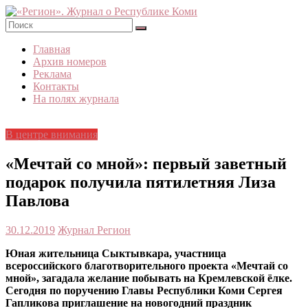
Skip
to
content
«Регион».
Главная
Журнал
Архив номеров
о
Реклама
Республике
Контакты
Коми
На полях журнала
В центре внимания
«Мечтай со мной»: первый заветный
подарок получила пятилетняя Лиза
Павлова
30.12.2019
Журнал Регион
Юная жительница Сыктывкара, участница
всероссийского благотворительного проекта «Мечтай со
мной», загадала желание побывать на Кремлевской ёлке.
Сегодня по поручению Главы Республики Коми Сергея
Гапликова приглашение на новогодний праздник