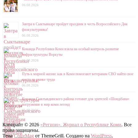
06.08.2026
Завтра в Сыктывкаре пройдет праздник в честь Всероссийского Дня
физкультурника!
06.08.2026
Команда Республики Коми взяла на особый контроль развитие
инфраструктуры Воркуты
06.08.2026
Путь к мирной жизни: как в Коми помогают ветеранам СВО найти свое
место на рынке труда
06.08.2026
Команда Сыктывдинского района готовит для зрителей «Шондібана»
погружение в мир коми легенд
05.08.2026
Копирайт © 2026
«Регион». Журнал о Республике Коми
. Все
права защищены.
Тема
ColorMag
от ThemeGrill. Создано на
WordPress
.