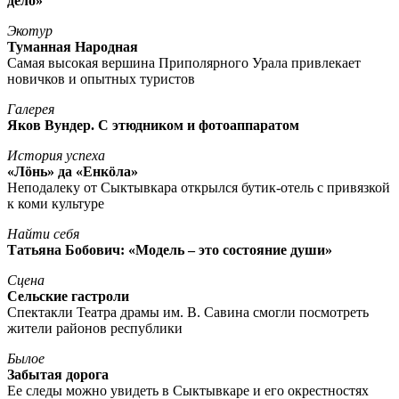
дело»
Экотур
Туманная Народная
Самая высокая вершина Приполярного Урала привлекает
новичков и опытных туристов
Галерея
Яков Вундер. С этюдником и фотоаппаратом
История успеха
«Лöнь» да «Енкöла»
Неподалеку от Сыктывкара открылся бутик-отель с привязкой
к коми культуре
Найти себя
Татьяна Бобович: «Модель – это состояние души»
Сцена
Сельские гастроли
Спектакли Театра драмы им. В. Савина смогли посмотреть
жители районов республики
Былое
Забытая дорога
Ее следы можно увидеть в Сыктывкаре и его окрестностях