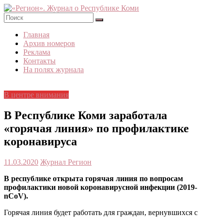
Skip
to
content
«Регион».
Главная
Журнал
Архив номеров
о
Реклама
Республике
Контакты
Коми
На полях журнала
В центре внимания
В Республике Коми заработала
«горячая линия» по профилактике
коронавируса
11.03.2020
Журнал Регион
В республике открыта горячая линия по вопросам
профилактики новой коронавирусной инфекции (2019-
nCoV).
Горячая линия будет работать для граждан, вернувшихся с