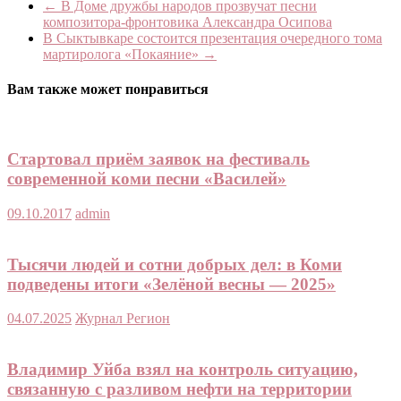
←
В Доме дружбы народов прозвучат песни
композитора-фронтовика Александра Осипова
В Сыктывкаре состоится презентация очередного тома
мартиролога «Покаяние»
→
Вам также может понравиться
Стартовал приём заявок на фестиваль
современной коми песни «Василей»
09.10.2017
admin
Тысячи людей и сотни добрых дел: в Коми
подведены итоги «Зелёной весны — 2025»
04.07.2025
Журнал Регион
Владимир Уйба взял на контроль ситуацию,
связанную с разливом нефти на территории