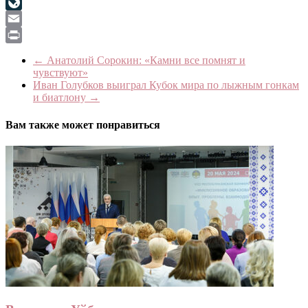
Viber
LiveJournal
Email
Print
←
Анатолий Сорокин: «Камни все помнят и
чувствуют»
Иван Голубков выиграл Кубок мира по лыжным гонкам
и биатлону
→
Вам также может понравиться