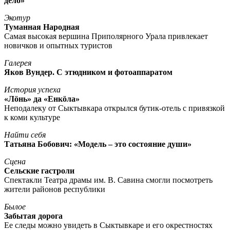
дело»
Экотур
Туманная Народная
Самая высокая вершина Приполярного Урала привлекает
новичков и опытных туристов
Галерея
Яков Вундер. С этюдником и фотоаппаратом
История успеха
«Лöнь» да «Енкöла»
Неподалеку от Сыктывкара открылся бутик-отель с привязкой
к коми культуре
Найти себя
Татьяна Бобович: «Модель – это состояние души»
Сцена
Сельские гастроли
Спектакли Театра драмы им. В. Савина смогли посмотреть
жители районов республики
Былое
Забытая дорога
Ее следы можно увидеть в Сыктывкаре и его окрестностях