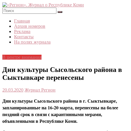
Skip
to
content
«Регион».
Главная
Журнал
Архив номеров
о
Реклама
Республике
Контакты
Коми
На полях журнала
В центре внимания
Дни культуры Сысольского района в
Сыктывкаре перенесены
20.03.2020
Журнал Регион
Дни культуры Сысольского района в г. Сыктывкаре,
запланированные на 16-20 марта, перенесены на более
поздний срок в связи с карантинными мерами,
объявленными в Республике Коми.