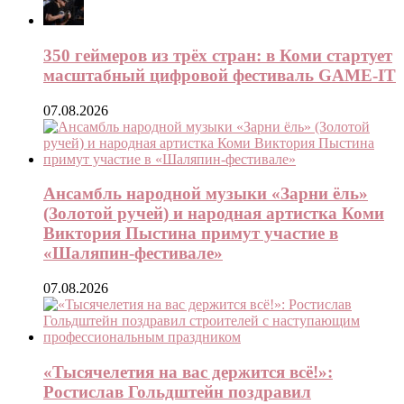
350 геймеров из трёх стран: в Коми стартует
масштабный цифровой фестиваль GAME-IT
07.08.2026
Ансамбль народной музыки «Зарни ёль»
(Золотой ручей) и народная артистка Коми
Виктория Пыстина примут участие в
«Шаляпин-фестивале»
07.08.2026
«Тысячелетия на вас держится всё!»:
Ростислав Гольдштейн поздравил