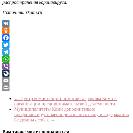
распространения коронавируса.
Источник: rkomi.ru
VK
Odnoklassniki
Facebook
Twitter
Telegram
WhatsApp
Viber
LiveJournal
Email
Print
←
Центр компетенций помогает аграриям Коми в
организации предпринимательской деятельности
Муниципалитеты Коми дополнительно
профинансируют мероприятия по отлову и содержанию
бездомных собак
→
Вам также может понравиться