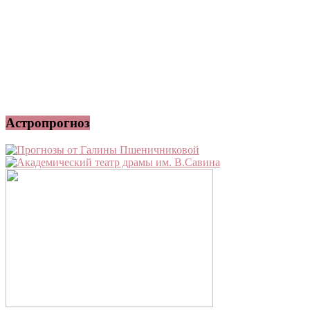
Астропрогноз