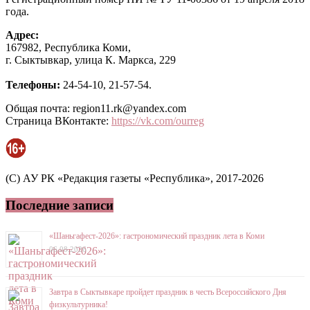
года.
Адрес:
167982, Республика Коми,
г. Сыктывкар, улица К. Маркса, 229
Телефоны:
24-54-10, 21-57-54.
Общая почта: region11.rk@yandex.com
Страница ВКонтакте:
https://vk.com/ourreg
(C) АУ РК «Редакция газеты «Республика», 2017-2026
Последние записи
«Шаньгафест-2026»: гастрономический праздник лета в Коми
06.08.2026
Завтра в Сыктывкаре пройдет праздник в честь Всероссийского Дня
физкультурника!