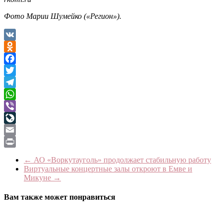
Фото Марии Шумейко («Регион»).
VK
Odnoklassniki
Facebook
Twitter
Telegram
WhatsApp
Viber
LiveJournal
Email
Print
←
АО «Воркутауголь» продолжает стабильную работу
Виртуальные концертные залы откроют в Емве и
Микуне
→
Вам также может понравиться