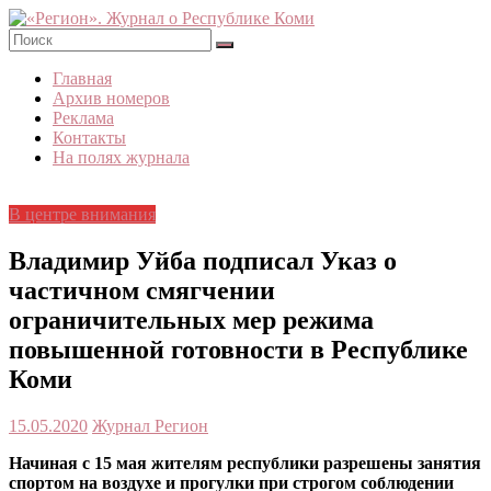
Skip
to
content
«Регион».
Главная
Журнал
Архив номеров
о
Реклама
Республике
Контакты
Коми
На полях журнала
В центре внимания
Владимир Уйба подписал Указ о
частичном смягчении
ограничительных мер режима
повышенной готовности в Республике
Коми
15.05.2020
Журнал Регион
Начиная с 15 мая жителям республики разрешены занятия
спортом на воздухе и прогулки при строгом соблюдении