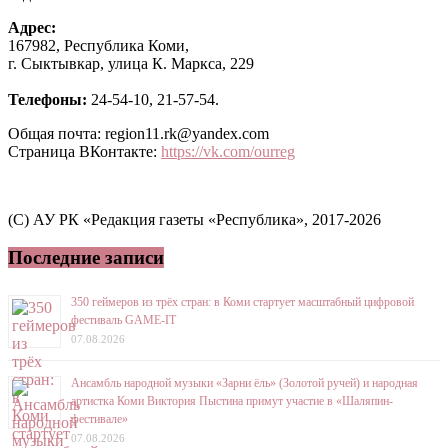
Адрес:
167982, Республика Коми,
г. Сыктывкар, улица К. Маркса, 229
Телефоны:
24-54-10, 21-57-54.
Общая почта: region11.rk@yandex.com
Страница ВКонтакте:
https://vk.com/ourreg
(C) АУ РК «Редакция газеты «Республика», 2017-2026
Последние записи
350 геймеров из трёх стран: в Коми стартует масштабный цифровой
фестиваль GAME-IT
07.08.2026
Ансамбль народной музыки «Зарни ёль» (Золотой ручей) и народная
артистка Коми Виктория Пыстина примут участие в «Шаляпин-
фестивале»
07.08.2026