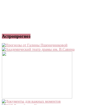
Астропрогноз