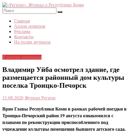
Skip
to
content
«Регион».
Главная
Журнал
Архив номеров
о
Реклама
Республике
Контакты
Коми
На полях журнала
В центре внимания
Владимир Уйба осмотрел здание, где
размещается районный дом культуры
поселка Троицко-Печорск
21.08.2020
Журнал Регион
Врио Главы Республики Коми в рамках рабочей поездки в
Троицко-Печорский район 19 августа ознакомился с
планами по реконструкции приспособленного под
учреждение культуры помещения бывшего детского сада.