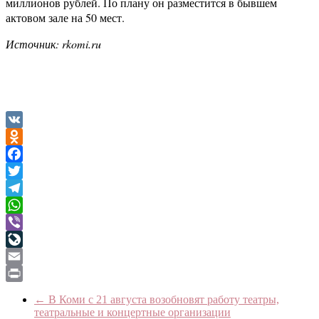
миллионов рублей. По плану он разместится в бывшем
актовом зале на 50 мест.
Источник: rkomi.ru
VK
Odnoklassniki
Facebook
Twitter
Telegram
WhatsApp
Viber
LiveJournal
Email
Print
←
В Коми с 21 августа возобновят работу театры,
театральные и концертные организации