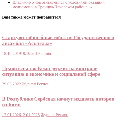
Владимир Уйба ознакомился с условиями оказания
медпомощи в Троицко-Печорском районе
→
Вам также может понравиться
Стартуют юбилейные события Государственного
ансамбля «Асъя кыа»
18.10.2019
19.10.2019
admin
Правительство Коми держит на контроле
ситуацию в экономике и социальной сфере
29.03.2022
Журнал Регион
В Республике Сербская начнут издавать авторов
из Коми
12.01.2026
12.01.2026
Журнал Регион