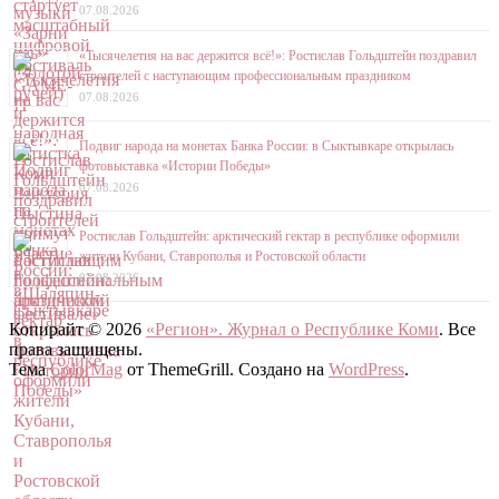
07.08.2026
«Тысячелетия на вас держится всё!»: Ростислав Гольдштейн поздравил
строителей с наступающим профессиональным праздником
07.08.2026
Подвиг народа на монетах Банка России: в Сыктывкаре открылась
фотовыставка «Истории Победы»
07.08.2026
Ростислав Гольдштейн: арктический гектар в республике оформили
жители Кубани, Ставрополья и Ростовской области
07.08.2026
Копирайт © 2026
«Регион». Журнал о Республике Коми
. Все
права защищены.
Тема
ColorMag
от ThemeGrill. Создано на
WordPress
.