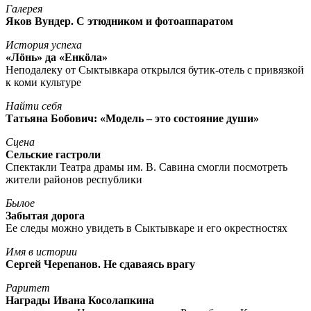
Галерея
Яков Вундер. С этюдником и фотоаппаратом
История успеха
«Лöнь» да «Енкöла»
Неподалеку от Сыктывкара открылся бутик-отель с привязкой
к коми культуре
Найти себя
Татьяна Бобович: «Модель – это состояние души»
Сцена
Сельские гастроли
Спектакли Театра драмы им. В. Савина смогли посмотреть
жители районов республики
Былое
Забытая дорога
Ее следы можно увидеть в Сыктывкаре и его окрестностях
Имя в истории
Сергей Черепанов. Не сдаваясь врагу
Раритет
Награды Ивана Косолапкина