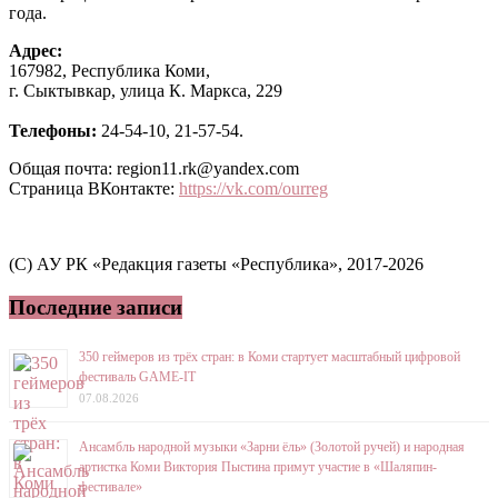
года.
Адрес:
167982, Республика Коми,
г. Сыктывкар, улица К. Маркса, 229
Телефоны:
24-54-10, 21-57-54.
Общая почта: region11.rk@yandex.com
Страница ВКонтакте:
https://vk.com/ourreg
(C) АУ РК «Редакция газеты «Республика», 2017-2026
Последние записи
350 геймеров из трёх стран: в Коми стартует масштабный цифровой
фестиваль GAME-IT
07.08.2026
Ансамбль народной музыки «Зарни ёль» (Золотой ручей) и народная
артистка Коми Виктория Пыстина примут участие в «Шаляпин-
фестивале»