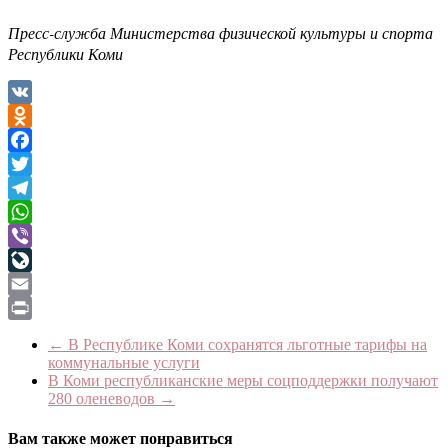
Пресс-служба Министерства физической культуры и спорта
Республики Коми
VK
Odnoklassniki
Facebook
Twitter
Telegram
WhatsApp
Viber
LiveJournal
Email
Print
←
В Республике Коми сохранятся льготные тарифы на
коммунальные услуги
В Коми республиканские меры соцподдержки получают
280 оленеводов
→
Вам также может понравиться