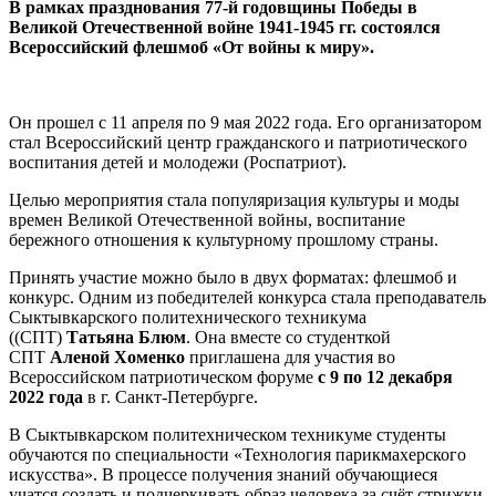
В рамках празднования 77-й годовщины Победы в
Великой Отечественной войне 1941-1945 гг. состоялся
Всероссийский флешмоб «От войны к миру».
Он прошел с 11 апреля по 9 мая 2022 года. Его организатором
стал Всероссийский центр гражданского и патриотического
воспитания детей и молодежи (Роспатриот).
Целью мероприятия стала популяризация культуры и моды
времен Великой Отечественной войны, воспитание
бережного отношения к культурному прошлому страны.
Принять участие можно было в двух форматах: флешмоб и
конкурс. Одним из победителей конкурса стала преподаватель
Сыктывкарского политехнического техникума
((СПТ)
Татьяна Блюм
. Она вместе со студенткой
СПТ
Аленой Хоменко
приглашена для участия во
Всероссийском патриотическом форуме
с 9 по 12 декабря
2022 года
в г. Санкт-Петербурге.
В Сыктывкарском политехническом техникуме студенты
обучаются по специальности «Технология парикмахерского
искусства». В процессе получения знаний обучающиеся
учатся создать и подчеркивать образ человека за счёт стрижки,