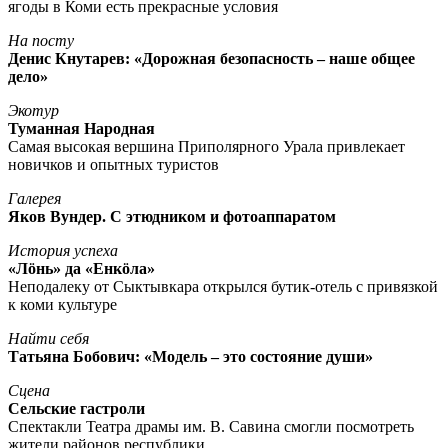
ягоды в Коми есть прекрасные условия
На посту
Денис Кнутарев: «Дорожная безопасность – наше общее
дело»
Экотур
Туманная Народная
Самая высокая вершина Приполярного Урала привлекает
новичков и опытных туристов
Галерея
Яков Вундер. С этюдником и фотоаппаратом
История успеха
«Лöнь» да «Енкöла»
Неподалеку от Сыктывкара открылся бутик-отель с привязкой
к коми культуре
Найти себя
Татьяна Бобович: «Модель – это состояние души»
Сцена
Сельские гастроли
Спектакли Театра драмы им. В. Савина смогли посмотреть
жители районов республики