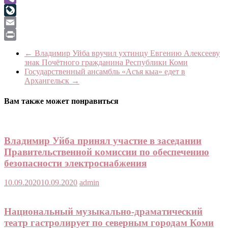
Viber
LiveJournal
Email
Print
←
Владимир Уйба вручил ухтинцу Евгению Алексееву
знак Почётного гражданина Республики Коми
Государственный ансамбль «Асъя кыа» едет в
Архангельск
→
Вам также может понравиться
Владимир Уйба принял участие в заседании
Правительственной комиссии по обеспечению
безопасности электроснабжения
10.09.2020
10.09.2020
admin
Национальный музыкально-драматический
театр гастролирует по северным городам Коми