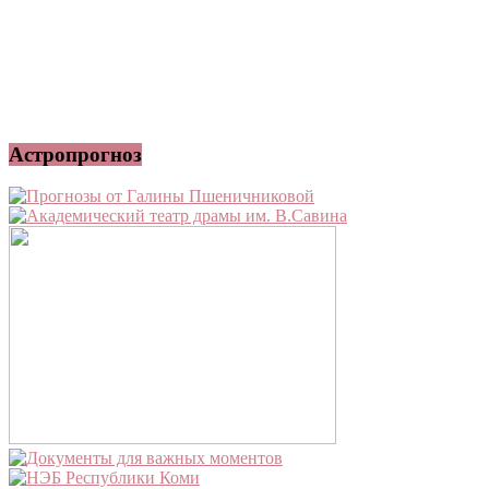
Астропрогноз