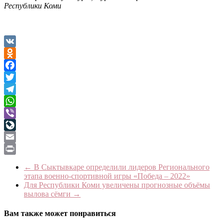
Республики Коми
VK
Odnoklassniki
Facebook
Twitter
Telegram
WhatsApp
Viber
LiveJournal
Email
Print
←
В Сыктывкаре определили лидеров Регионального
этапа военно-спортивной игры «Победа – 2022»
Для Республики Коми увеличены прогнозные объёмы
вылова сёмги
→
Вам также может понравиться