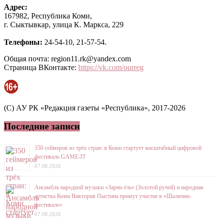
Адрес:
167982, Республика Коми,
г. Сыктывкар, улица К. Маркса, 229
Телефоны:
24-54-10, 21-57-54.
Общая почта: region11.rk@yandex.com
Страница ВКонтакте:
https://vk.com/ourreg
(C) АУ РК «Редакция газеты «Республика», 2017-2026
Последние записи
350 геймеров из трёх стран: в Коми стартует масштабный цифровой
фестиваль GAME-IT
07.08.2026
Ансамбль народной музыки «Зарни ёль» (Золотой ручей) и народная
артистка Коми Виктория Пыстина примут участие в «Шаляпин-
фестивале»
07.08.2026