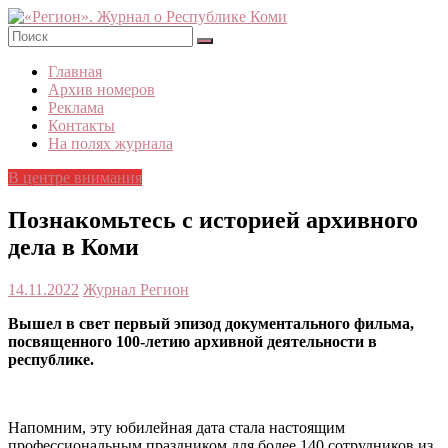
Skip
to
content
«Регион».
Главная
Журнал
Архив номеров
о
Реклама
Республике
Контакты
Коми
На полях журнала
В центре внимания
Познакомьтесь с историей архивного
дела в Коми
14.11.2022
Журнал Регион
Вышел в свет первый эпизод документального фильма,
посвященного 100-летию архивной деятельности в
республике.
Напомним, эту юбилейная дата стала настоящим
профессиональным праздником для более 140 сотрудников из