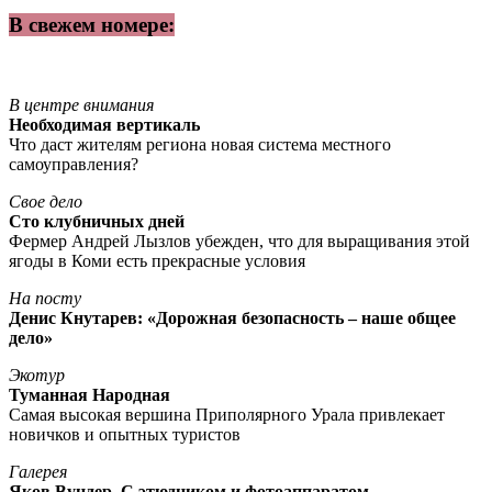
В свежем номере:
В центре внимания
Необходимая вертикаль
Что даст жителям региона новая система местного
самоуправления?
Свое дело
Сто клубничных дней
Фермер Андрей Лызлов убежден, что для выращивания этой
ягоды в Коми есть прекрасные условия
На посту
Денис Кнутарев: «Дорожная безопасность – наше общее
дело»
Экотур
Туманная Народная
Самая высокая вершина Приполярного Урала привлекает
новичков и опытных туристов
Галерея
Яков Вундер. С этюдником и фотоаппаратом