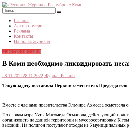
Skip
to
content
«Регион».
Главная
Журнал
Архив номеров
о
Реклама
Республике
Контакты
Коми
На полях журнала
В центре внимания
В Коми необходимо ликвидировать нес
28.11.2022
28.11.2022
Журнал Регион
Такую задачу поставила Первый заместитель Председателя 
Вместе с членами правительства Эльмира Ахмеева осмотрела 
По словам мэра Ухты Магомеда Османова, действующий полиго
организовать на данной территории и мусоросортировку. К тому
высокий. На полигон поступают отходы из 5 муниципальных р