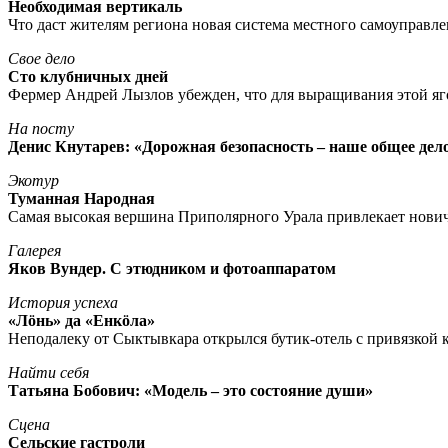
Необходимая вертикаль
Что даст жителям региона новая система местного самоуправл
Свое дело
Сто клубничных дней
Фермер Андрей Лызлов убежден, что для выращивания этой яг
На посту
Денис Кнутарев: «Дорожная безопасность – наше общее дел
Экотур
Туманная Народная
Самая высокая вершина Приполярного Урала привлекает нови
Галерея
Яков Вундер. С этюдником и фотоаппаратом
История успеха
«Лöнь» да «Енкöла»
Неподалеку от Сыктывкара открылся бутик-отель с привязкой к
Найти себя
Татьяна Бобович: «Модель – это состояние души»
Сцена
Сельские гастроли