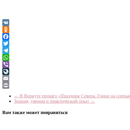
VK
Odnoklassniki
Facebook
Twitter
Telegram
WhatsApp
Viber
LiveJournal
Email
Print
←
В Воркуте прошёл «Праздник Севера. Гонки на олень
Знания, умения и практический опыт
→
Вам также может понравиться