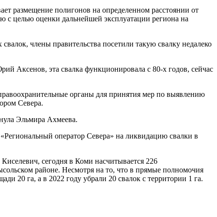
вает размещение полигонов на определенном расстоянии от
ю с целью оценки дальнейшей эксплуатации региона на
 свалок, члены правительства посетили такую свалку недалеко
рий Аксенов, эта свалка функционировала с 80-х годов, сейчас
в правоохранительные органы для принятия мер по выявлению
ором Севера.
кнула Эльмира Ахмеева.
 «Региональный оператор Севера» на ликвидацию свалки в
Киселевич, сегодня в Коми насчитывается 226
ысольском районе. Несмотря на то, что в прямые полномочия
ди 20 га, а в 2022 году убрали 20 свалок с территории 1 га.