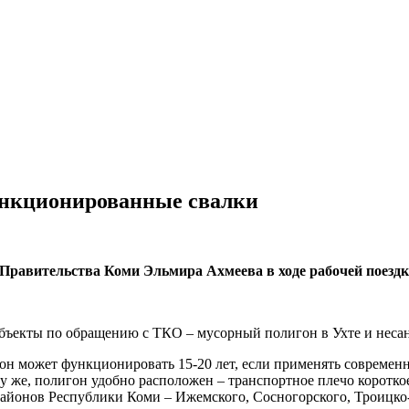
анкционированные свалки
Правительства Коми Эльмира Ахмеева в ходе рабочей поездк
объекты по обращению с ТКО – мусорный полигон в Ухте и неса
н может функционировать 15-20 лет, если применять современ
 же, полигон удобно расположен – транспортное плечо короткое,
айонов Республики Коми – Ижемского, Сосногорского, Троицко-