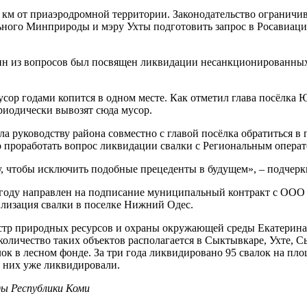
5 км от приаэродромной территории. Законодательство ограничи
ьного Минприроды и мэру Ухты подготовить запрос в Росавиаци
дин из вопросов был посвящен ликвидации несанкционированных
усор годами копится в одном месте. Как отметил глава посёлка Ю
риодически вывозят сюда мусор.
а руководству района совместно с главой посёлка обратиться 
 проработать вопрос ликвидации свалки с Региональным операт
у, чтобы исключить подобные прецеденты в будущем», – подчер
м году направлен на подписание муниципальный контракт с ООО
тилизация свалки в поселке Нижний Одес.
стр природных ресурсов и охраны окружающей среды Екатерина 
оличество таких объектов располагается в Сыктывкаре, Ухте, С
к в лесном фонде. За три года ликвидировано 95 свалок на площа
 них уже ликвидировали.
ы Республики Коми