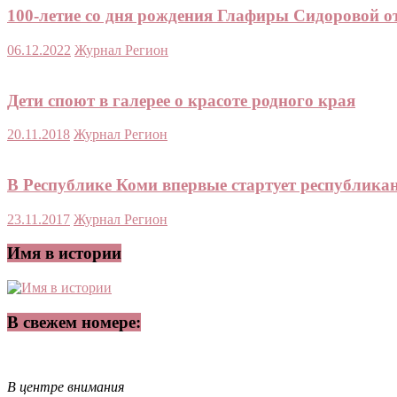
100-летие со дня рождения Глафиры Сидоровой 
06.12.2022
Журнал Регион
Дети споют в галерее о красоте родного края
20.11.2018
Журнал Регион
В Республике Коми впервые стартует республик
23.11.2017
Журнал Регион
Имя в истории
В свежем номере:
В центре внимания