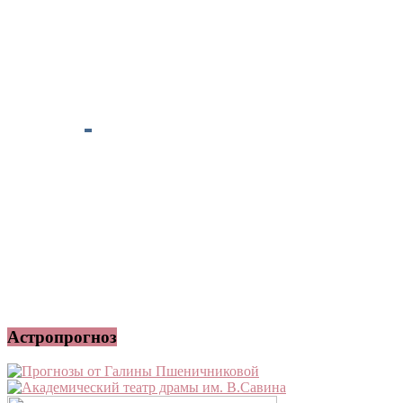
Астропрогноз