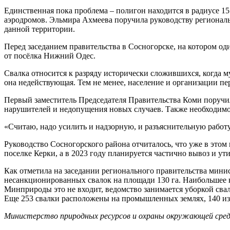
Единственная пока проблема – полигон находится в радиусе 1
аэродромов. Эльмира Ахмеева поручила руководству регионал
данной территории.
Перед заседанием правительства в Сосногорске, на котором о
от посёлка Нижний Одес.
Свалка относится к разряду исторически сложившихся, когда м
она недействующая. Тем не менее, население и организации пе
Первый заместитель Председателя Правительства Коми поручил
нарушителей и недопущения новых случаев. Также необходимо
«Считаю, надо усилить и надзорную, и разъяснительную работ
Руководство Сосногорского района отчиталось, что уже в это
поселке Керки, а в 2023 году планируется частично вывоз и у
Как отметила на заседании регионального правительства мини
несанкционированных свалок на площади 130 га. Наибольшее к
Минприроды это не входит, ведомство занимается уборкой свало
Еще 253 свалки расположены на промышленных землях, 140 из
Министерство природных ресурсов и охраны окружающей сред