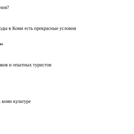
ения?
оды в Коми есть прекрасные условия
о»
чков и опытных туристов
 коми культуре