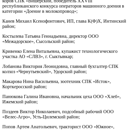
коров СПК «Вишерский, победитель XXVIII
республиканского конкурса операторов машинного доения в
категории «Доение в молокопровод»;
Канев Михаил Ксенофонтович, ИП, глава К(Ф)Х, Интинский
район;
Костылева Татьяна Геннадьевна, директор ООО
«Межадорское», Сысольский район;
Кривенко Елена Витальевна, купажист технологического
участка АО «СЛВЗ», г. Сыктывкар;
Лобанова Виктория Леонидовна, главный бухгалтер СПК
колхоз «Чернутьевский», Удорский район;
Макарова Нина Васильевна, зоотехник СПК «Исток»,
Корткеросский район;
Панюкова Галина Ивановна, начальник цеха ООО «Хлеб»,
Ижемский район;
Поздеев Виктор Николаевич, подсобный рабочий ООО
«Велес-Агро», Усть-Цилемский район;
Попов Артем Анатольевич, тракторист ООО «Южное»,