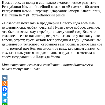
Кроме того, за вклад в социально-экономическое развитие
Республики Коми юбилейной медалью «В память 100-летия
Республики Коми» награжден Дарсалия Емзари Апалонович,
ИП, глава К(Ф)Х, Усть-Вымский район.
«Позвольте пожелать в преддверии Нового Года всем нам
душевных сил, любви, счастья! Пусть самое доброе, светлое,
что было в этом году, перейдет в следующий год. Все, что
тяжелое, все что накипело, все, что вызывало у нас какую-то
горечь, утрату, пусть останется в уходящем году. Здравия нам
душевного и телесного, огромной вам любви, а самое главное
— огромной вам благодарности от всех, кто рядом с вами, от
тех, кто пользуются плодами вашего труда», – отметила в
своём поздравлении Надежда Усова.
Министерство сельского хозяйства и потребительского
рынка Республики Коми
VK
Odnoklassniki
Facebook
Twitter