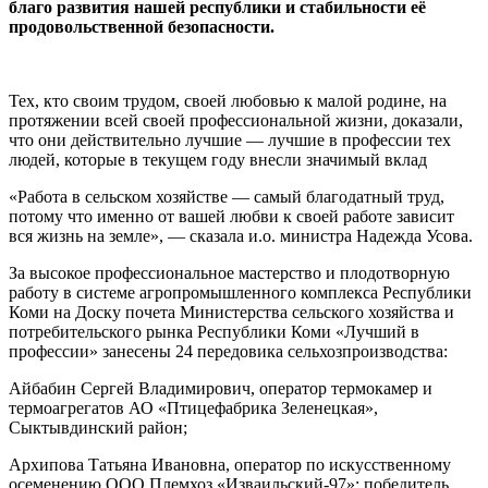
благо развития нашей республики и стабильности еë
продовольственной безопасности.
Тех, кто своим трудом, своей любовью к малой родине, на
протяжении всей своей профессиональной жизни, доказали,
что они действительно лучшие — лучшие в профессии тех
людей, которые в текущем году внесли значимый вклад
«Работа в сельском хозяйстве — самый благодатный труд,
потому что именно от вашей любви к своей работе зависит
вся жизнь на земле», — сказала и.о. министра Надежда Усова.
За высокое профессиональное мастерство и плодотворную
работу в системе агропромышленного комплекса Республики
Коми на Доску почета Министерства сельского хозяйства и
потребительского рынка Республики Коми «Лучший в
профессии» занесены 24 передовика сельхозпроизводства:
Айбабин Сергей Владимирович, оператор термокамер и
термоагрегатов АО «Птицефабрика Зеленецкая»,
Сыктывдинский район;
Архипова Татьяна Ивановна, оператор по искусственному
осеменению ООО Племхоз «Изваильский-97»; победитель