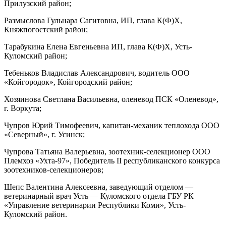
Прилузский район;
Размыслова Гульнара Сагитовна, ИП, глава К(Ф)Х,
Княжпогостский район;
Тарабукина Елена Евгеньевна ИП, глава К(Ф)Х, Усть-
Куломский район;
Тебеньков Владислав Александрович, водитель ООО
«Койгородок», Койгородский район;
Хозяинова Светлана Васильевна, оленевод ПСК «Оленевод»,
г. Воркута;
Чупров Юрий Тимофеевич, капитан-механик теплохода ООО
«Северный», г. Усинск;
Чупрова Татьяна Валерьевна, зоотехник-селекционер ООО
Племхоз «Ухта-97», Победитель II республиканского конкурса
зоотехников-селекционеров;
Шепс Валентина Алексеевна, заведующий отделом —
ветеринарный врач Усть — Куломского отдела ГБУ РК
«Управление ветеринарии Республики Коми», Усть-
Куломский район.