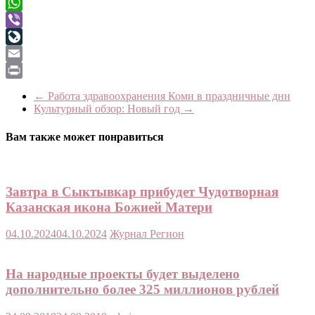
Telegram
WhatsApp
Viber
LiveJournal
Email
Print
←
Работа здравоохранения Коми в праздничные дни
Культурный обзор: Новый год
→
Вам также может понравиться
Завтра в Сыктывкар прибудет Чудотворная
Казанская икона Божией Матери
04.10.2024
04.10.2024
Журнал Регион
На народные проекты будет выделено
дополнительно более 325 миллионов рублей