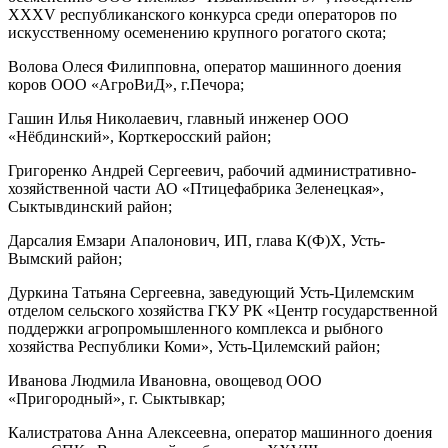
XXXV республиканского конкурса среди операторов по
искусственному осеменению крупного рогатого скота;
Волова Олеся Филипповна, оператор машинного доения
коров ООО «АгроВиД», г.Печора;
Гашин Илья Николаевич, главный инженер ООО
«Нёбдинский», Корткеросский район;
Григоренко Андрей Сергеевич, рабочий административно-
хозяйственной части АО «Птицефабрика Зеленецкая»,
Сыктывдинский район;
Дарсалия Емзари Апалонович, ИП, глава К(Ф)Х, Усть-
Вымский район;
Дуркина Татьяна Сергеевна, заведующий Усть-Цилемским
отделом сельского хозяйства ГКУ РК «Центр государственной
поддержки агропромышленного комплекса и рыбного
хозяйства Республики Коми», Усть-Цилемский район;
Иванова Людмила Ивановна, овощевод ООО
«Пригородный», г. Сыктывкар;
Калистратова Анна Алексеевна, оператор машинного доения