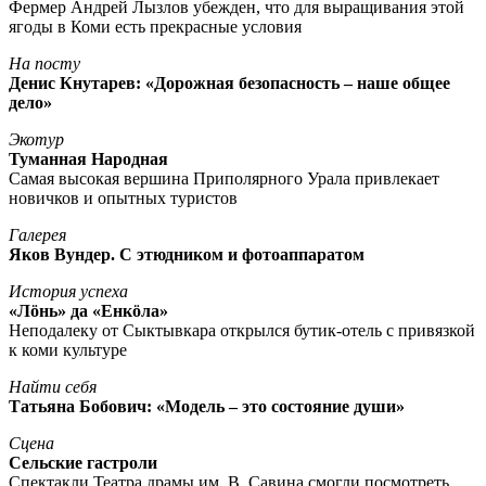
Фермер Андрей Лызлов убежден, что для выращивания этой
ягоды в Коми есть прекрасные условия
На посту
Денис Кнутарев: «Дорожная безопасность – наше общее
дело»
Экотур
Туманная Народная
Самая высокая вершина Приполярного Урала привлекает
новичков и опытных туристов
Галерея
Яков Вундер. С этюдником и фотоаппаратом
История успеха
«Лöнь» да «Енкöла»
Неподалеку от Сыктывкара открылся бутик-отель с привязкой
к коми культуре
Найти себя
Татьяна Бобович: «Модель – это состояние души»
Сцена
Сельские гастроли
Спектакли Театра драмы им. В. Савина смогли посмотреть