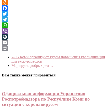
VK
Odnoklassniki
Facebook
Twitter
Telegram
WhatsApp
Viber
LiveJournal
Email
Print
←
В Коми организуют курсы повышения квалификации
для экскурсоводов
Маршруты добрых дел
→
Вам также может понравиться
Официальная информация Управления
Роспотребнадзора по Республике Коми по
ситуации с коронавирусом