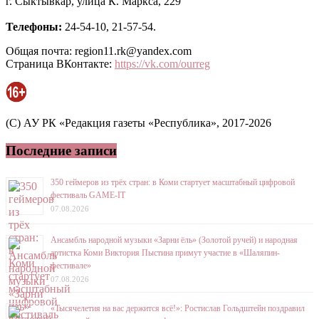
г. Сыктывкар, улица К. Маркса, 229
Телефоны:
24-54-10, 21-57-54.
Общая почта: region11.rk@yandex.com
Страница ВКонтакте:
https://vk.com/ourreg
(C) АУ РК «Редакция газеты «Республика», 2017-2026
Последние записи
350 геймеров из трёх стран: в Коми стартует масштабный цифровой
фестиваль GAME-IT
07.08.2026
Ансамбль народной музыки «Зарни ёль» (Золотой ручей) и народная
артистка Коми Виктория Пыстина примут участие в «Шаляпин-
фестивале»
07.08.2026
«Тысячелетия на вас держится всё!»: Ростислав Гольдштейн поздравил