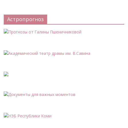
Астропрогноз