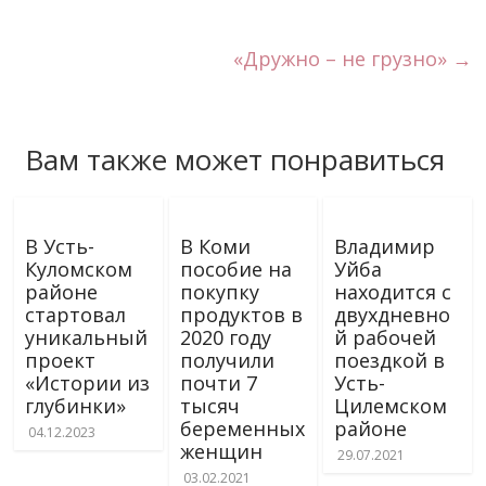
i
u
t
r
n
«Дружно – не грузно»
→
a
l
Вам также может понравиться
В Усть-
В Коми
Владимир
Куломском
пособие на
Уйба
районе
покупку
находится с
стартовал
продуктов в
двухдневно
уникальный
2020 году
й рабочей
проект
получили
поездкой в
«Истории из
почти 7
Усть-
глубинки»
тысяч
Цилемском
беременных
районе
04.12.2023
женщин
29.07.2021
03.02.2021