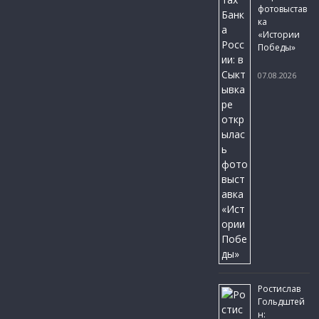
фотовыстав
ка
«Истории
Победы»
07.08.2026
Ростислав
Гольдштей
н: