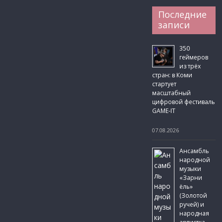
Последние
записи
350
геймеров
из трёх
стран: в Коми
стартует
масштабный
цифровой фестиваль
GAME-IT
07.08.2026
Ансамбль
народной
музыки
«Зарни
ёль»
(Золотой
ручей) и
народная