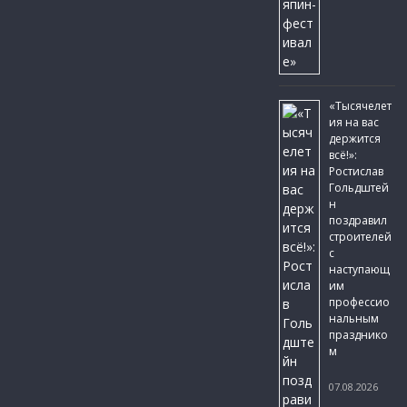
«Тысячелет
ия на вас
держится
всё!»:
Ростислав
Гольдштей
н
поздравил
строителей
с
наступающ
им
профессио
нальным
празднико
м
07.08.2026