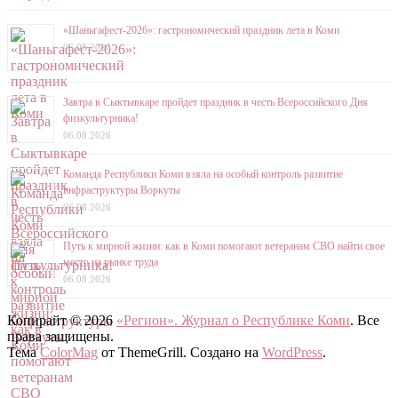
«Шаньгафест-2026»: гастрономический праздник лета в Коми
06.08.2026
Завтра в Сыктывкаре пройдет праздник в честь Всероссийского Дня
физкультурника!
06.08.2026
Команда Республики Коми взяла на особый контроль развитие
инфраструктуры Воркуты
06.08.2026
Путь к мирной жизни: как в Коми помогают ветеранам СВО найти свое
место на рынке труда
06.08.2026
Копирайт © 2026
«Регион». Журнал о Республике Коми
. Все
права защищены.
Тема
ColorMag
от ThemeGrill. Создано на
WordPress
.