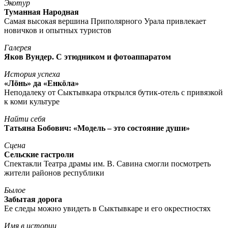
Экотур
Туманная Народная
Самая высокая вершина Приполярного Урала привлекает
новичков и опытных туристов
Галерея
Яков Вундер. С этюдником и фотоаппаратом
История успеха
«Лöнь» да «Енкöла»
Неподалеку от Сыктывкара открылся бутик-отель с привязкой
к коми культуре
Найти себя
Татьяна Бобович: «Модель – это состояние души»
Сцена
Сельские гастроли
Спектакли Театра драмы им. В. Савина смогли посмотреть
жители районов республики
Былое
Забытая дорога
Ее следы можно увидеть в Сыктывкаре и его окрестностях
Имя в истории