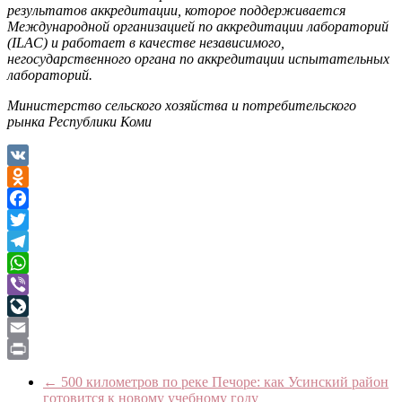
результатов аккредитации, которое поддерживается
Международной организацией по аккредитации лабораторий
(ILAC) и работает в качестве независимого,
негосударственного органа по аккредитации испытательных
лабораторий.
Министерство сельского хозяйства и потребительского
рынка Республики Коми
VK
Odnoklassniki
Facebook
Twitter
Telegram
WhatsApp
Viber
LiveJournal
Email
Print
←
500 километров по реке Печоре: как Усинский район
готовится к новому учебному году