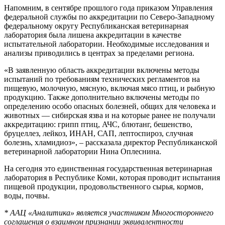
Напомним, в сентябре прошлого года приказом Управления
федеральной службы по аккредитации по Северо-Западному
федеральному округу Республиканская ветеринарная
лаборатория была лишена аккредитации в качестве
испытательной лаборатории. Необходимые исследования и
анализы приводились в центрах за пределами региона.
«В заявленную область аккредитации включены методы
испытаний по требованиям технических регламентов на
пищевую, молочную, мясную, включая мясо птиц, и рыбную
продукцию. Также дополнительно включены методы по
определению особо опасных болезней, общих для человека и
животных — сибирская язва и на которые ранее не получали
аккредитацию: грипп птиц, АЧС, блютанг, бешенство,
бруцеллез, лейкоз, ИНАН, САП, лептоспироз, случная
болезнь, хламидиоз», – рассказала директор Республиканской
ветеринарной лаборатории Нина Оплеснина.
На сегодня это единственная государственная ветеринарная
лаборатория в Республике Коми, которая проводит испытания
пищевой продукции, продовольственного сырья, кормов,
воды, почвы.
* ААЦ «Аналитика» является участником Многостороннего
соглашения о взаимном признании эквивалентности