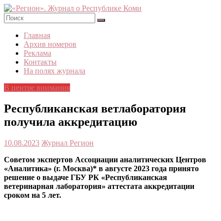
Skip
to
content
«Регион».
Главная
Журнал
Архив номеров
о
Реклама
Республике
Контакты
Коми
На полях журнала
В центре внимания
Республиканская ветлаборатория
получила аккредитацию
10.08.2023
Журнал Регион
Советом экспертов Ассоциации аналитических Центров
«Аналитика» (г. Москва)* в августе 2023 года принято
решение о выдаче ГБУ РК «Республиканская
ветеринарная лаборатория» аттестата аккредитации
сроком на 5 лет.