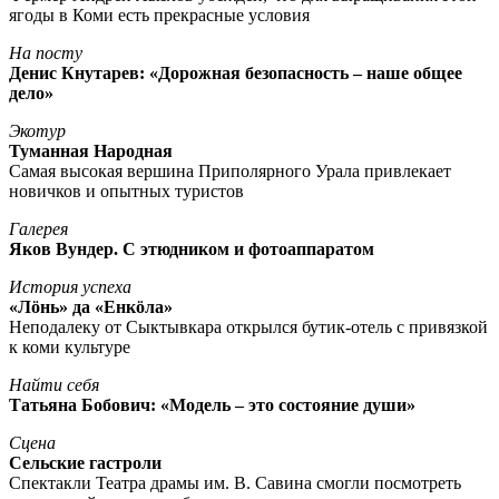
ягоды в Коми есть прекрасные условия
На посту
Денис Кнутарев: «Дорожная безопасность – наше общее
дело»
Экотур
Туманная Народная
Самая высокая вершина Приполярного Урала привлекает
новичков и опытных туристов
Галерея
Яков Вундер. С этюдником и фотоаппаратом
История успеха
«Лöнь» да «Енкöла»
Неподалеку от Сыктывкара открылся бутик-отель с привязкой
к коми культуре
Найти себя
Татьяна Бобович: «Модель – это состояние души»
Сцена
Сельские гастроли
Спектакли Театра драмы им. В. Савина смогли посмотреть