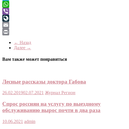
Telegram
WhatsApp
Viber
LiveJournal
Email
Print
← Назад
Далее →
Вам также может понравиться
Лесные рассказы доктора Габова
26.02.2019
02.07.2021
Журнал Регион
Спрос россиян на услугу по выездному
обслуживанию вырос почти в два раза
10.06.2021
admin