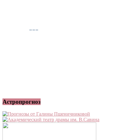
Астропрогноз