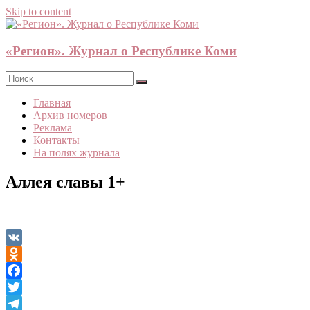
Skip to content
«Регион». Журнал о Республике Коми
Главная
Архив номеров
Реклама
Контакты
На полях журнала
Аллея славы 1+
VK
Odnoklassniki
Facebook
Twitter