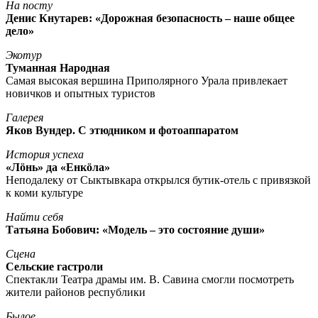
На посту
Денис Кнутарев: «Дорожная безопасность – наше общее
дело»
Экотур
Туманная Народная
Самая высокая вершина Приполярного Урала привлекает
новичков и опытных туристов
Галерея
Яков Вундер. С этюдником и фотоаппаратом
История успеха
«Лöнь» да «Енкöла»
Неподалеку от Сыктывкара открылся бутик-отель с привязкой
к коми культуре
Найти себя
Татьяна Бобович: «Модель – это состояние души»
Сцена
Сельские гастроли
Спектакли Театра драмы им. В. Савина смогли посмотреть
жители районов республики
Былое