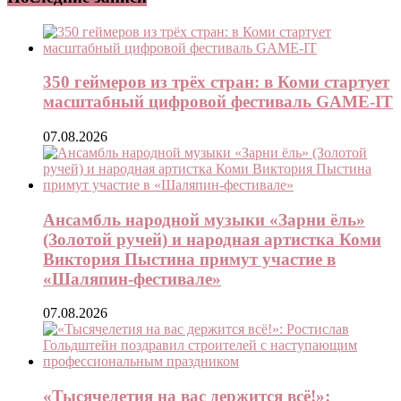
350 геймеров из трёх стран: в Коми стартует
масштабный цифровой фестиваль GAME-IT
07.08.2026
Ансамбль народной музыки «Зарни ёль»
(Золотой ручей) и народная артистка Коми
Виктория Пыстина примут участие в
«Шаляпин-фестивале»
07.08.2026
«Тысячелетия на вас держится всё!»: