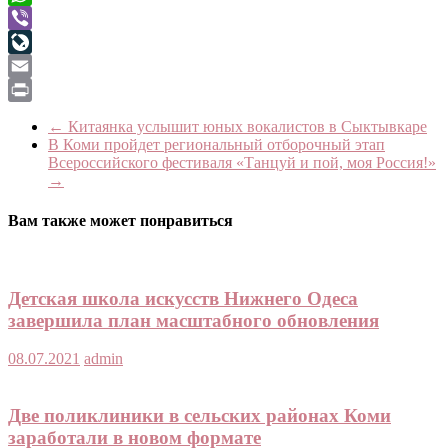
WhatsApp
Viber
LiveJournal
Email
Print
←
Китаянка услышит юных вокалистов в Сыктывкаре
В Коми пройдет региональный отборочный этап
Всероссийского фестиваля «Танцуй и пой, моя Россия!»
→
Вам также может понравиться
Детская школа искусств Нижнего Одеса
завершила план масштабного обновления
08.07.2021
admin
Две поликлиники в сельских районах Коми
заработали в новом формате