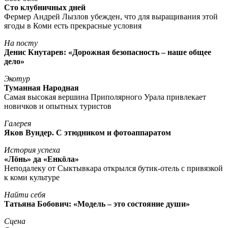
Сто клубничных дней
Фермер Андрей Лызлов убежден, что для выращивания этой
ягоды в Коми есть прекрасные условия
На посту
Денис Кнутарев: «Дорожная безопасность – наше общее
дело»
Экотур
Туманная Народная
Самая высокая вершина Приполярного Урала привлекает
новичков и опытных туристов
Галерея
Яков Вундер. С этюдником и фотоаппаратом
История успеха
«Лöнь» да «Енкöла»
Неподалеку от Сыктывкара открылся бутик-отель с привязкой
к коми культуре
Найти себя
Татьяна Бобович: «Модель – это состояние души»
Сцена