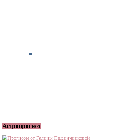
Астропрогноз