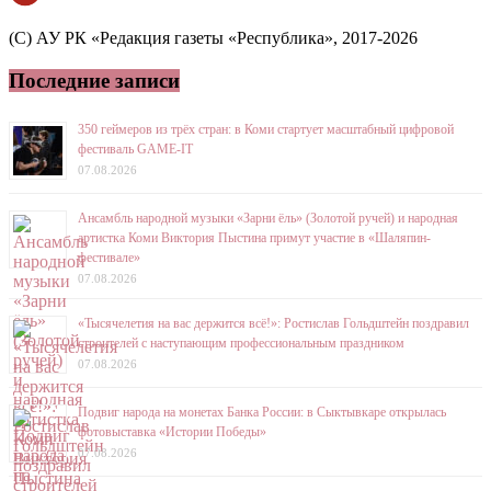
(C) АУ РК «Редакция газеты «Республика», 2017-2026
Последние записи
350 геймеров из трёх стран: в Коми стартует масштабный цифровой
фестиваль GAME-IT
07.08.2026
Ансамбль народной музыки «Зарни ёль» (Золотой ручей) и народная
артистка Коми Виктория Пыстина примут участие в «Шаляпин-
фестивале»
07.08.2026
«Тысячелетия на вас держится всё!»: Ростислав Гольдштейн поздравил
строителей с наступающим профессиональным праздником
07.08.2026
Подвиг народа на монетах Банка России: в Сыктывкаре открылась
фотовыставка «Истории Победы»
07.08.2026