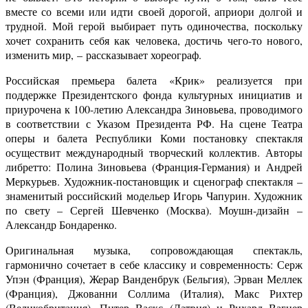
вместе со всеми или идти своей дорогой, априори долгой и
трудной. Мой герой выбирает путь одиночества, поскольку
хочет сохранить себя как человека, достичь чего-то нового,
изменить мир, – рассказывает хореограф.
Российская премьера
балета «Крик»
реализуется при
поддержке Президентского фонда культурных инициатив и
приурочена к 100-летию Александра Зиновьева, проводимого
в соответствии с Указом Президента РФ. На сцене Театра
оперы и балета Республики Коми постановку спектакля
осуществит международный творческий коллектив. Авторы
либретто: Полина Зиновьева (Франция-Германия) и Андрей
Меркурьев. Художник-постановщик и сценограф спектакля –
знаменитый российский модельер Игорь Чапурин. Художник
по свету – Сергей Шевченко (Москва). Моушн-дизайн –
Александр Бондаренко.
Оригинальная музыка, сопровождающая спектакль,
гармонично сочетает в себе классику и современность:
Серж
Упэн (Франция), Жерар Ванденбрук (Бельгия), Эрван Меллек
(Франция), Джованни Соллима (Италия), Макс Рихтер
(Великобритания), Питер Васкс (Латвия) и Рихард Вагнер