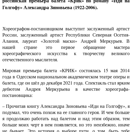
российская премьера балета «Крик» по роману «Иди на
Голгофу» Александра Зиновьева (1922-2006).
Хореографом-постановщиком выступит
заслуженный артист
России, заслуженный артист Республики Северная Осетия-
Алания, лауреат «Золотой маски»
Андрей Меркурьев. В
нашей стране это первое обращение мастера
хореографического искусства к творчеству великого
отечественного мыслителя.
Мировая премьера балета «КРИК» состоялась 15 мая 2014
года в Одесском национальном академическом театре оперы и
балета, где он шёл до декабря 2021 года. Спектакль стал ярким
дебютом Андрея Меркурьева в качестве хореографа-
постановщика:
– Прочитав книгу Александра Зиновьева «Иди на Голгофу», я
подумал, что очень похож на ее главного героя. И чем больше
я продолжаю работать над балетом и над этим образом, тем
больше моих черт в нем появляется, но это неизбежно, иначе
не бывает. Это история о выборе пути, о том, быть тебе