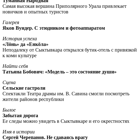
Туманная Народная
Самая высокая вершина Приполярного Урала привлекает
новичков и опытных туристов
Галерея
Яков Вундер. С этюдником и фотоаппаратом
История успеха
«Лöнь» да «Енкöла»
Неподалеку от Сыктывкара открылся бутик-отель с привязкой
к коми культуре
Найти себя
Татьяна Бобович: «Модель – это состояние души»
Сцена
Сельские гастроли
Спектакли Театра драмы им. В. Савина смогли посмотреть
жители районов республики
Былое
Забытая дорога
Ее следы можно увидеть в Сыктывкаре и его окрестностях
Имя в истории
Сергей Черепанов. Не сдаваясь врагу