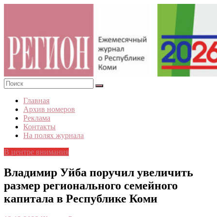
Skip
to
content
«Регион».
Главная
Журнал
Архив номеров
о
Реклама
Республике
Контакты
Коми
На полях журнала
В центре внимания
Владимир Уйба поручил увеличить
размер регионального семейного
капитала в Республике Коми