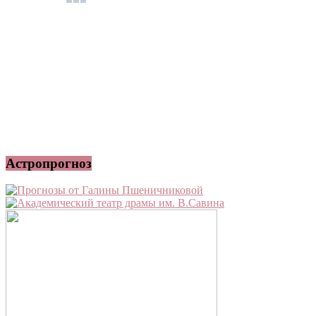
Астропрогноз