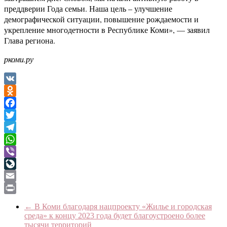
преддверии Года семьи. Наша цель – улучшение
демографической ситуации, повышение рождаемости и
укрепление многодетности в Республике Коми», — заявил
Глава региона.
ркоми.ру
VK
Odnoklassniki
Facebook
Twitter
Telegram
WhatsApp
Viber
LiveJournal
Email
Print
←
В Коми благодаря нацпроекту «Жилье и городская
среда» к концу 2023 года будет благоустроено более
тысячи территорий