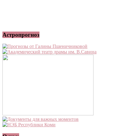
Астропрогноз