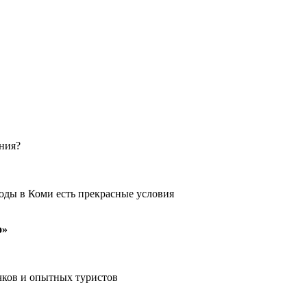
ения?
оды в Коми есть прекрасные условия
о»
чков и опытных туристов