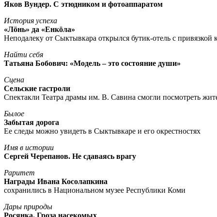
Яков Вундер. С этюдником и фотоаппаратом
История успеха
«Лöнь» да «Енкöла»
Неподалеку от Сыктывкара открылся бутик-отель с привязкой к
Найти себя
Татьяна Бобович: «Модель – это состояние души»
Сцена
Сельские гастроли
Спектакли Театра драмы им. В. Савина смогли посмотреть жи
Былое
Забытая дорога
Ее следы можно увидеть в Сыктывкаре и его окрестностях
Имя в истории
Сергей Черепанов. Не сдаваясь врагу
Раритет
Награды Ивана Косолапкина
сохранились в Национальном музее Республики Коми
Дары природы
Росянка. Гроза насекомых