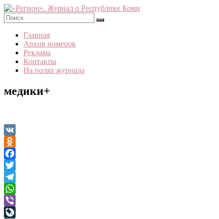
Skip
to
content
«Регион».
Главная
Журнал
Архив номеров
о
Реклама
Республике
Контакты
Коми
На полях журнала
медики+
VK
Odnoklassniki
Facebook
Twitter
Telegram
WhatsApp
Viber