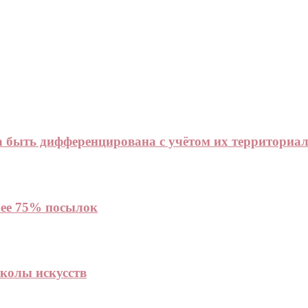
а быть дифференцирована с учётом их территориа
ее 75% посылок
колы искусств