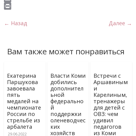
s
o
e
g
t
b
i
E
s
k
r
r
s
e
v
m
P
n
a
A
r
e
a
r
← Назад
Далее →
i
m
p
J
i
i
k
p
o
l
n
i
u
t
Вам также может понравиться
r
n
a
l
Екатерина
Власти Коми
Встречи с
Паршукова
добились
Аршавиным
завоевала
дополнител
и
пять
ьной
Карелиным,
медалей на
федерально
тренажеры
чемпионате
й
для детей с
России по
поддержки
ОВЗ: чем
стрельбе из
оленеводчес
удивил
арбалета
ких
педагогов
хозяйств
из Коми
29.06.2022