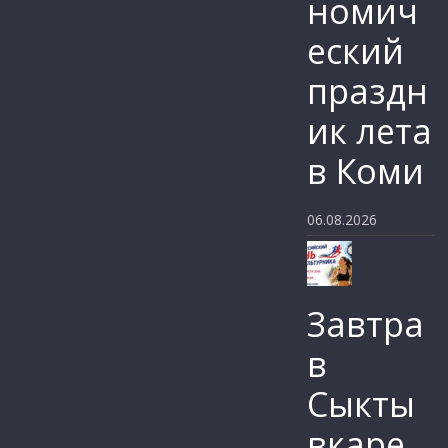
номич
еский
праздн
ик лета
в Коми
06.08.2026
Завтра
в
Сыкты
вкаре