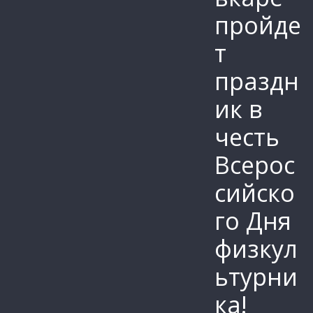
пройде
т
праздн
ик в
честь
Всерос
сийско
го Дня
физкул
ьтурни
ка!