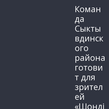
Коман
да
Сыкты
вдинск
ого
района
готови
т для
зрител
ей
«Шонді