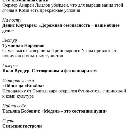
Фермер Андрей Лызлов убежден, что для выращивания этой
ягоды в Коми есть прекрасные условия
На посту
Денис Кнутарев: «Дорожная безопасность – наше общее
дело»
Экотур
Туманная Народная
Самая высокая вершина Приполярного Урала привлекает
новичков и опытных туристов
Галерея
Яков Вундер. С этюдником и фотоаппаратом
История успеха
«Лöнь» да «Енкöла»
Неподалеку от Сыктывкара открылся бутик-отель с привязкой
к коми культуре
Найти себя
Татьяна Бобович: «Модель – это состояние души»
Сцена
Сельские гастроли