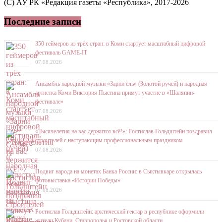
(C) АУ РК «Редакция газеты «Республика», 2017-2026
Последние записи
350 геймеров из трёх стран: в Коми стартует масштабный цифровой
фестиваль GAME-IT
07.08.2026
Ансамбль народной музыки «Зарни ёль» (Золотой ручей) и народная
артистка Коми Виктория Пыстина примут участие в «Шаляпин-
фестивале»
07.08.2026
«Тысячелетия на вас держится всё!»: Ростислав Гольдштейн поздравил
строителей с наступающим профессиональным праздником
07.08.2026
Подвиг народа на монетах Банка России: в Сыктывкаре открылась
фотовыставка «Истории Победы»
07.08.2026
Ростислав Гольдштейн: арктический гектар в республике оформили
жители Кубани, Ставрополья и Ростовской области