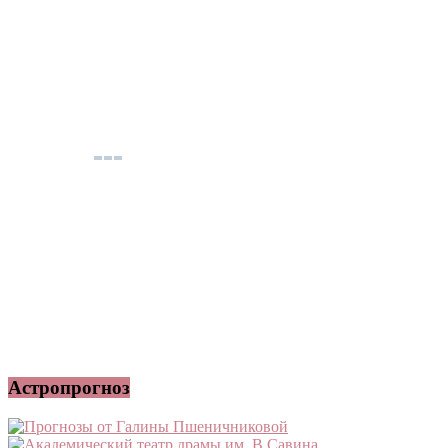
Астропрогноз