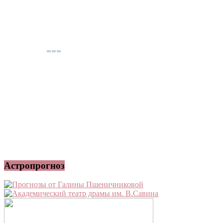
Астропрогноз