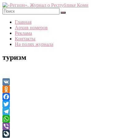
Skip
to
content
«Регион».
Главная
Журнал
Архив номеров
о
Реклама
Республике
Контакты
Коми
На полях журнала
туризм
VK
Odnoklassniki
Facebook
Twitter
Telegram
WhatsApp
Viber