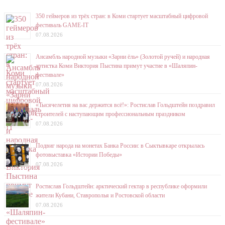
350 геймеров из трёх стран: в Коми стартует масштабный цифровой
фестиваль GAME-IT
07.08.2026
Ансамбль народной музыки «Зарни ёль» (Золотой ручей) и народная
артистка Коми Виктория Пыстина примут участие в «Шаляпин-
фестивале»
07.08.2026
«Тысячелетия на вас держится всё!»: Ростислав Гольдштейн поздравил
строителей с наступающим профессиональным праздником
07.08.2026
Подвиг народа на монетах Банка России: в Сыктывкаре открылась
фотовыставка «Истории Победы»
07.08.2026
Ростислав Гольдштейн: арктический гектар в республике оформили
жители Кубани, Ставрополья и Ростовской области
07.08.2026