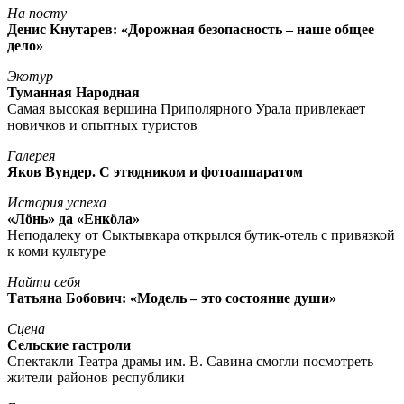
На посту
Денис Кнутарев: «Дорожная безопасность – наше общее
дело»
Экотур
Туманная Народная
Самая высокая вершина Приполярного Урала привлекает
новичков и опытных туристов
Галерея
Яков Вундер. С этюдником и фотоаппаратом
История успеха
«Лöнь» да «Енкöла»
Неподалеку от Сыктывкара открылся бутик-отель с привязкой
к коми культуре
Найти себя
Татьяна Бобович: «Модель – это состояние души»
Сцена
Сельские гастроли
Спектакли Театра драмы им. В. Савина смогли посмотреть
жители районов республики