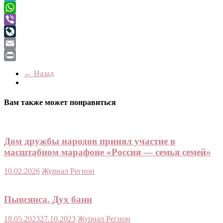
Telegram
WhatsApp
Viber
LiveJournal
Email
Print
← Назад
Вам также может понравиться
Дом дружбы народов принял участие в
масштабном марафоне «Россия — семья семей»
10.02.2026
Журнал Регион
Пывсянса. Дух бани
18.05.2023
27.10.2023
Журнал Регион