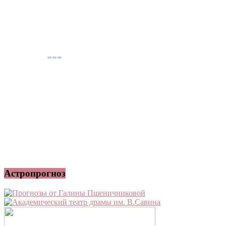
Астропрогноз